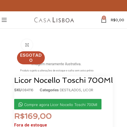
0
R$
0,00
Clique para ampliar
ESGOTAD
O
Imagem meramente ilustrativa.
Produto sujeito a alterações de estoque e safra sem aviso prévio
Licor Nocello Toschi 700Ml
SKU
084116
Categories
DESTILADOS
,
LICOR
Compre agora Licor Nocello Toschi 700Ml
R$
169,00
Fora de estoque