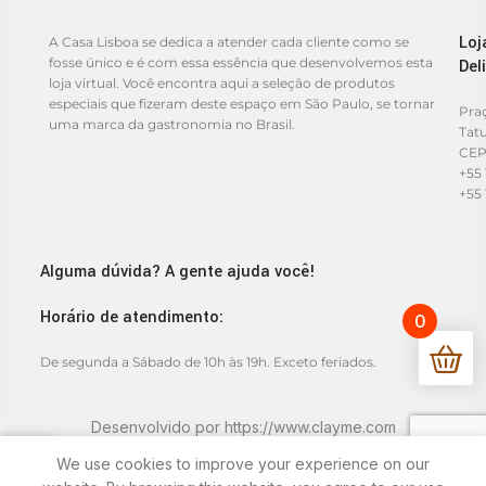
Loj
A Casa Lisboa se dedica a atender cada cliente como se
fosse único e é com essa essência que desenvolvemos esta
Del
loja virtual. Você encontra aqui a seleção de produtos
especiais que fizeram deste espaço em São Paulo, se tornar
Praç
uma marca da gastronomia no Brasil.
Tat
CEP
+55 
+55 
Alguma dúvida? A gente ajuda você!
Horário de atendimento:
0
De segunda a Sábado de 10h às 19h. Exceto feriados.
Desenvolvido por
https://www.clayme.com
We use cookies to improve your experience on our
 de Desejos
Minha conta