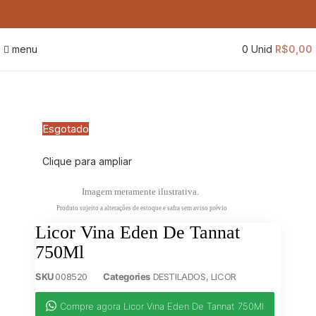
menu
0
Unid
R$
0,00
Esgotado
Clique para ampliar
Imagem meramente ilustrativa.
Produto sujeito a alterações de estoque e safra sem aviso prévio
Licor Vina Eden De Tannat
750Ml
SKU
008520
Categories
DESTILADOS
,
LICOR
Compre agora Licor Vina Eden De Tannat 750Ml