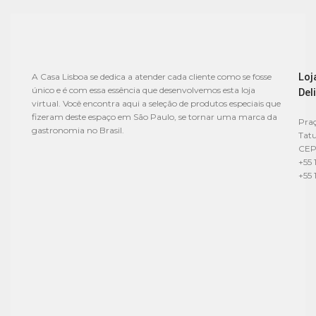
Loj
A Casa Lisboa se dedica a atender cada cliente como se fosse
único e é com essa essência que desenvolvemos esta loja
Del
virtual. Você encontra aqui a seleção de produtos especiais que
fizeram deste espaço em São Paulo, se tornar uma marca da
Praç
gastronomia no Brasil.
Tat
CEP
+55 
+55 