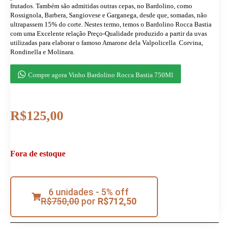
frutados. Também são admitidas outras cepas, no Bardolino, como
Rossignola, Barbera, Sangiovese e Garganega, desde que, somadas, não
ultrapassem 15% do corte. Nestes termo, temos o Bardolino Rocca Bastia
com uma Excelente relação Preço-Qualidade produzido a partir da uvas
utilizadas para elaborar o famoso Amarone dela Valpolicella  Corvina,
Rondinella e Molinara.
Compre agora Vinho Bardolino Rocca Bastia 750Ml
R$
125,00
Fora de estoque
6 unidades - 5% off
R$
750,00
por
R$
712,50