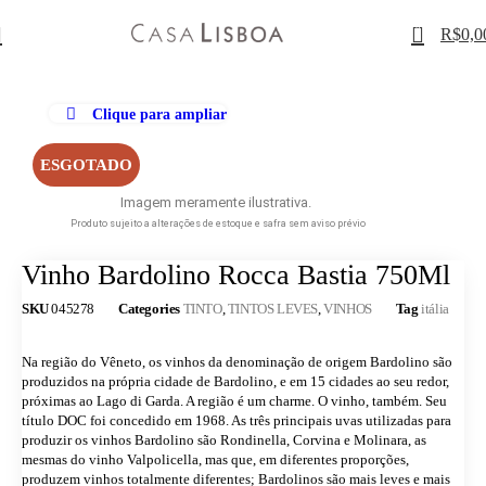
0
R$
0,0
Clique para ampliar
ESGOTADO
Imagem meramente ilustrativa.
Produto sujeito a alterações de estoque e safra sem aviso prévio
Vinho Bardolino Rocca Bastia 750Ml
SKU
045278
Categories
TINTO
,
TINTOS LEVES
,
VINHOS
Tag
itália
Na região do Vêneto, os vinhos da denominação de origem Bardolino são
produzidos na própria cidade de Bardolino, e em 15 cidades ao seu redor,
próximas ao Lago di Garda. A região é um charme. O vinho, também. Seu
título DOC foi concedido em 1968. As três principais uvas utilizadas para
produzir os vinhos Bardolino são Rondinella, Corvina e Molinara, as
mesmas do vinho Valpolicella, mas que, em diferentes proporções,
produzem vinhos totalmente diferentes; Bardolinos são mais leves e mais