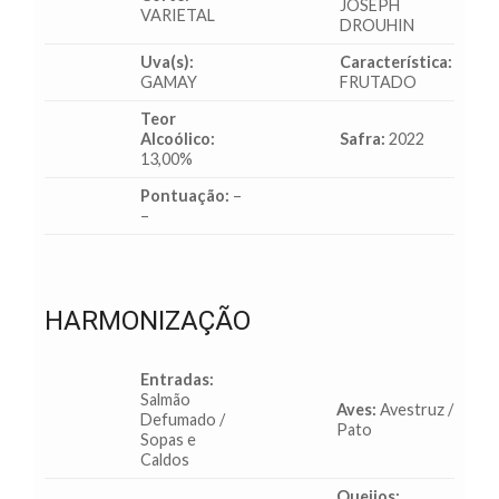
JOSEPH
VARIETAL
DROUHIN
Uva(s):
Característica:
GAMAY
FRUTADO
Teor
Alcoólico:
Safra:
2022
13,00%
Pontuação:
–
–
HARMONIZAÇÃO
Entradas:
Salmão
Aves:
Avestruz /
Defumado /
Pato
Sopas e
Caldos
Queijos: