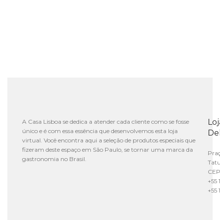
Lo
A Casa Lisboa se dedica a atender cada cliente como se fosse
único e é com essa essência que desenvolvemos esta loja
De
virtual. Você encontra aqui a seleção de produtos especiais que
fizeram deste espaço em São Paulo, se tornar uma marca da
Praç
gastronomia no Brasil.
Tat
CEP
+55 
+55 