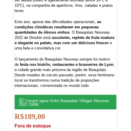
ser bebido jovem e ligeiramente resfriado (entre 14ºC e
15ºC), na companhia de aperitivos, frios, saladas e pratos
leves.
Este ano, apesar das dificuldades operacionais,
as
condições climáticas resultaram em pequenas
quantidades de ótimos vinhos
. O Beaujolais Nouveau
2022 de Drouhin está
suculento, repleto de fruta madura
e elegante no palato, mas com um delicioso frescor
e
uma bela e convidativa cor.
O lançamento do Beaujolais Nouveau sempre foi motivo
de
festa nos bistrôs, restaurantes e brasseries de Lyon
,
a cidade grande mais próxima da região de Beaujolais.
Desde meados do século passado, porém, esse fenômeno
local se transformou numa tradição de proporções
internacionais, comemorada no mundo todo.
Compre agora Vinho Beaujolais Villages Nouveau
2022 750Ml
R$
189,00
Fora de estoque