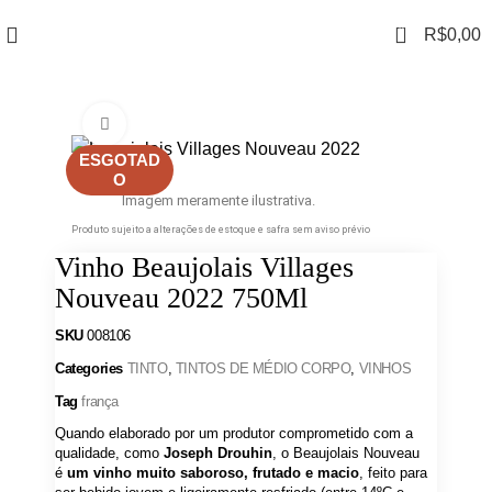
0
R$
0,00
Clique para ampliar
ESGOTAD
O
Imagem meramente ilustrativa.
Produto sujeito a alterações de estoque e safra sem aviso prévio
Vinho Beaujolais Villages
Nouveau 2022 750Ml
SKU
008106
Categories
TINTO
,
TINTOS DE MÉDIO CORPO
,
VINHOS
Tag
frança
Quando elaborado por um produtor comprometido com a
qualidade, como
Joseph Drouhin
, o Beaujolais Nouveau
é
um vinho muito saboroso, frutado e macio
, feito para