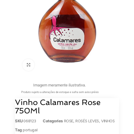
Clique para ampliar
Imagem meramente ilustrativa.
Produto sujeito a alterações de estoque e safra sem aviso prévio
Vinho Calamares Rose
750Ml
SKU
068123
Categories
ROSE
,
ROSÉS LEVES
,
VINHOS
Tag
portugal