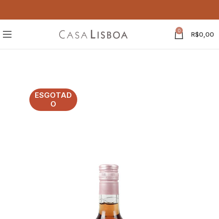
0
R$
0,00
ESGOTAD
O