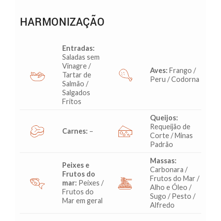
HARMONIZAÇÃO
Entradas:
Saladas sem
Vinagre /
Aves:
Frango /
Tartar de
Peru / Codorna
Salmão /
Salgados
Fritos
Queijos:
Requeijão de
Carnes:
–
Corte / Minas
Padrão
Massas:
Peixes e
Carbonara /
Frutos do
Frutos do Mar /
mar:
Peixes /
Alho e Óleo /
Frutos do
Sugo / Pesto /
Mar em geral
Alfredo