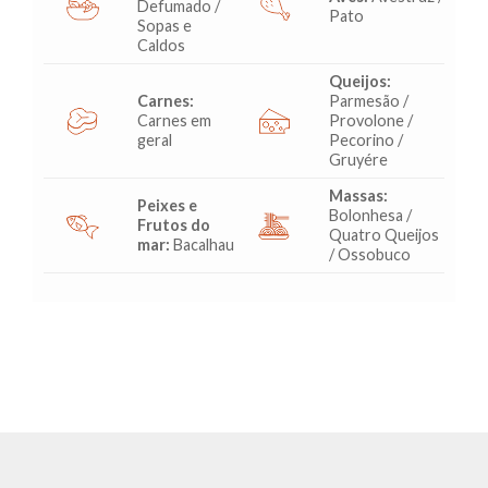
Defumado /
Pato
Sopas e
Caldos
Queijos:
Carnes:
Parmesão /
Carnes em
Provolone /
geral
Pecorino /
Gruyére
Massas:
Peixes e
Bolonhesa /
Frutos do
Quatro Queijos
mar:
Bacalhau
/ Ossobuco