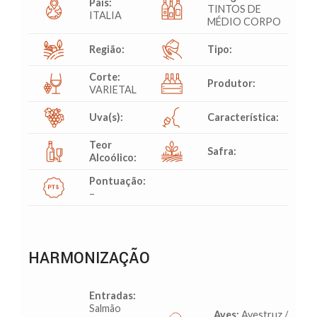
País:
TINTOS DE
ITALIA
MÉDIO CORPO
Região:
Tipo:
Corte:
Produtor:
VARIETAL
Uva(s):
Característica:
Teor
Safra:
Alcoólico:
Pontuação:
–
HARMONIZAÇÃO
Entradas:
Salmão
Aves:
Avestruz /