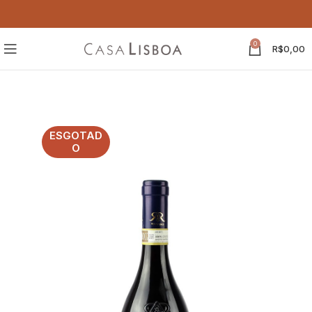
0
R$
0,00
ESGOTAD
O