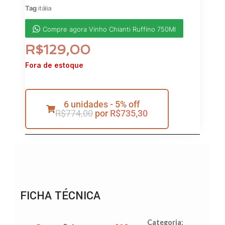
Tag
itália
Compre agora Vinho Chianti Ruffino 750Ml
R$
129,00
Fora de estoque
6 unidades - 5% off
R$
774,00
por
R$
735,30
FICHA TÉCNICA
Categoria: