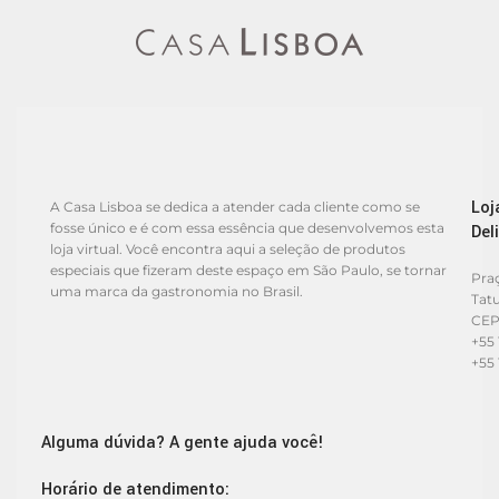
Loj
A Casa Lisboa se dedica a atender cada cliente como se
fosse único e é com essa essência que desenvolvemos esta
Del
loja virtual. Você encontra aqui a seleção de produtos
especiais que fizeram deste espaço em São Paulo, se tornar
Praç
uma marca da gastronomia no Brasil.
Tat
CEP
+55 
+55 
Alguma dúvida? A gente ajuda você!
Horário de atendimento: