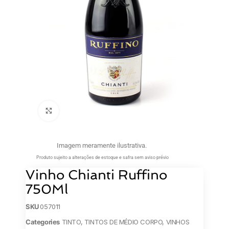
Clique para ampliar
Imagem meramente ilustrativa.
Produto sujeito a alterações de estoque e safra sem aviso prévio
Vinho Chianti Ruffino
750Ml
SKU
057011
Categories
TINTO
,
TINTOS DE MÉDIO CORPO
,
VINHOS