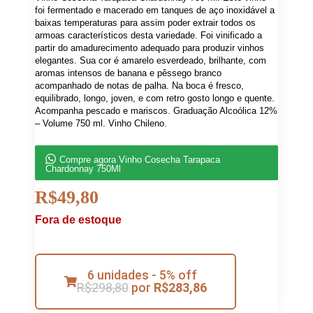
foi fermentado e macerado em tanques de aço inoxidável a
baixas temperaturas para assim poder extrair todos os
armoas característicos desta variedade. Foi vinificado a
partir do amadurecimento adequado para produzir vinhos
elegantes. Sua cor é amarelo esverdeado, brilhante, com
aromas intensos de banana e pêssego branco
acompanhado de notas de palha. Na boca é fresco,
equilibrado, longo, joven, e com retro gosto longo e quente.
Acompanha pescado e mariscos. Graduação Alcoólica 12%
– Volume 750 ml. Vinho Chileno.
Compre agora Vinho Cosecha Tarapaca
Chardonnay 750Ml
R$
49,80
Fora de estoque
6 unidades - 5% off
R$
298,80
por
R$
283,86