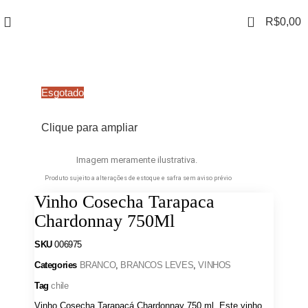
0
R$
0,00
Esgotado
Clique para ampliar
Imagem meramente ilustrativa.
Produto sujeito a alterações de estoque e safra sem aviso prévio
Vinho Cosecha Tarapaca
Chardonnay 750Ml
SKU
006975
Categories
BRANCO
,
BRANCOS LEVES
,
VINHOS
Tag
chile
Vinho Cosecha Tarapacá Chardonnay 750 ml. Este vinho