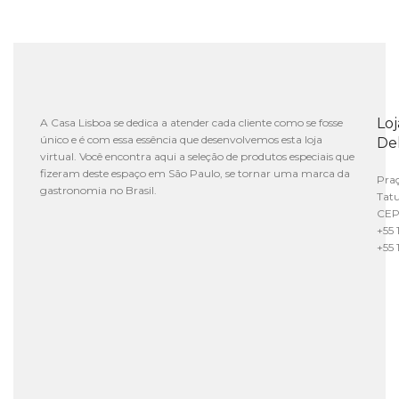
Lo
A Casa Lisboa se dedica a atender cada cliente como se fosse
único e é com essa essência que desenvolvemos esta loja
De
virtual. Você encontra aqui a seleção de produtos especiais que
fizeram deste espaço em São Paulo, se tornar uma marca da
Praç
gastronomia no Brasil.
Tat
CEP
+55 
+55 