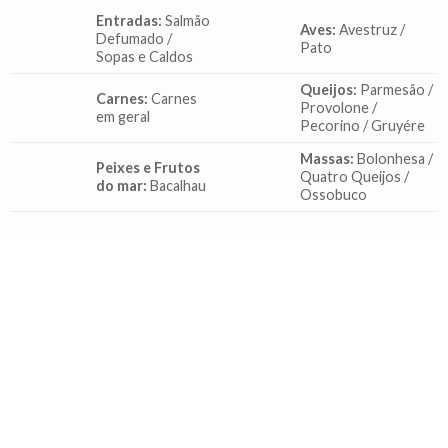
Entradas:
Salmão
Aves:
Avestruz /
Defumado /
Pato
Sopas e Caldos
Queijos:
Parmesão /
Carnes:
Carnes
Provolone /
em geral
Pecorino / Gruyére
Massas:
Bolonhesa /
Peixes e Frutos
Quatro Queijos /
do mar:
Bacalhau
Ossobuco