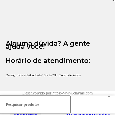
+
Alguma dúvida? A gente
ajuda você!
Horário de atendimento:
De segunda a Sábado de 10h às 19h. Exceto feriados.
Desenvolvido por
https://www.clayme.com