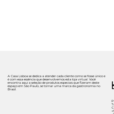
A Casa Lisboa se dedica a atender cada cliente como se fosse único e
é com essa essência que desenvolvemos esta loja virtual. Você
encontra aqui a seleção de produtos especiais que fizeram deste
espaço em São Paulo, se tornar uma marca da gastronomia no
Brasil.
P
T
C
+