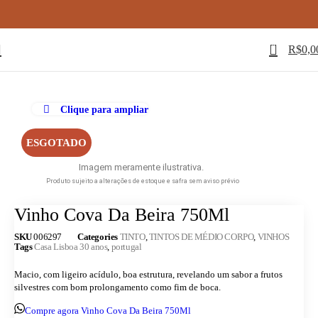
0
R$
0,0
Clique para ampliar
ESGOTADO
Imagem meramente ilustrativa.
Produto sujeito a alterações de estoque e safra sem aviso prévio
Vinho Cova Da Beira 750Ml
SKU
006297
Categories
TINTO
,
TINTOS DE MÉDIO CORPO
,
VINHOS
Tags
Casa Lisboa 30 anos
,
portugal
Macio, com ligeiro acídulo, boa estrutura, revelando um sabor a frutos
silvestres com bom prolongamento como fim de boca.
Compre agora Vinho Cova Da Beira 750Ml