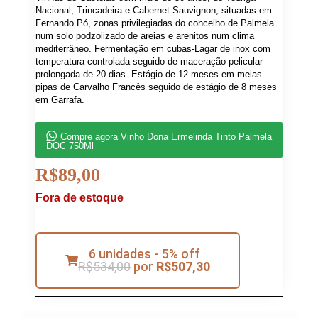
Nacional, Trincadeira e Cabernet Sauvignon, situadas em
Fernando Pó, zonas privilegiadas do concelho de Palmela
num solo podzolizado de areias e arenitos num clima
mediterrâneo. Fermentação em cubas-Lagar de inox com
temperatura controlada seguido de maceração pelicular
prolongada de 20 dias. Estágio de 12 meses em meias
pipas de Carvalho Francês seguido de estágio de 8 meses
em Garrafa.
Compre agora Vinho Dona Ermelinda Tinto Palmela
DOC 750Ml
R$
89,00
Fora de estoque
6 unidades - 5% off
R$
534,00
por
R$
507,30