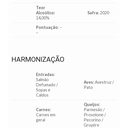
Teor
Alcoólico:
Safra:
2020
14,00%
Pontuação:
–
–
HARMONIZAÇÃO
Entradas:
Salmão
Aves:
Avestruz /
Defumado /
Pato
Sopas e
Caldos
Queijos:
Carnes:
Parmesão /
Carnes em
Provolone /
geral
Pecorino /
Gruyére