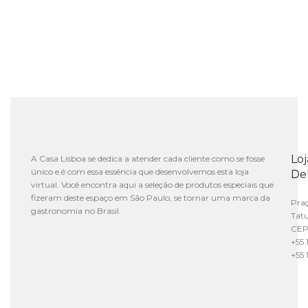
Lo
A Casa Lisboa se dedica a atender cada cliente como se fosse
único e é com essa essência que desenvolvemos esta loja
De
virtual. Você encontra aqui a seleção de produtos especiais que
fizeram deste espaço em São Paulo, se tornar uma marca da
Praç
gastronomia no Brasil.
Tat
CEP
+55 
+55 