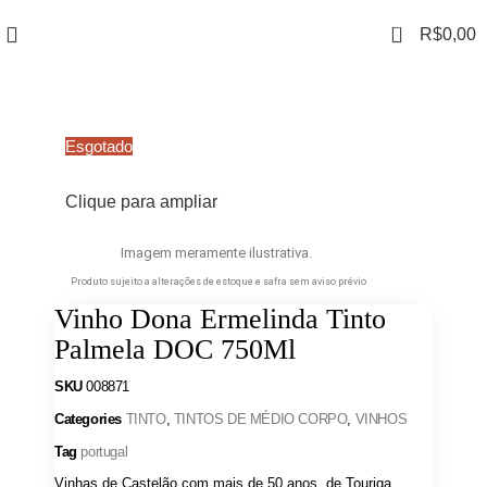
0
R$
0,00
Esgotado
Clique para ampliar
Imagem meramente ilustrativa.
Produto sujeito a alterações de estoque e safra sem aviso prévio
Vinho Dona Ermelinda Tinto
Palmela DOC 750Ml
SKU
008871
Categories
TINTO
,
TINTOS DE MÉDIO CORPO
,
VINHOS
Tag
portugal
Vinhas de Castelão com mais de 50 anos, de Touriga