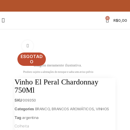
0
R$
0,00
Clique para ampliar
ESGOTAD
O
Imagem meramente ilustrativa.
Produto sujeito a alterações de estoque e safra sem aviso prévio
Vinho El Peral Chardonnay
750Ml
SKU
009350
Categories
BRANCO
,
BRANCOS AROMÁTICOS
,
VINHOS
Tag
argentina
Colheita