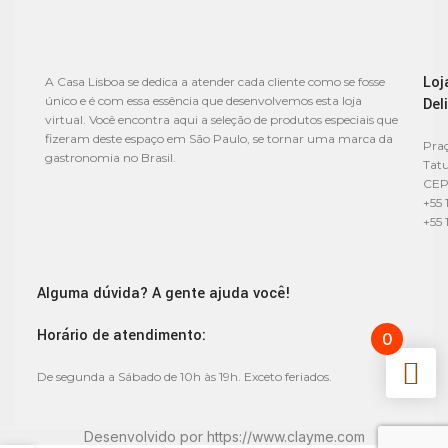
Loj
A Casa Lisboa se dedica a atender cada cliente como se fosse
único e é com essa essência que desenvolvemos esta loja
Del
virtual. Você encontra aqui a seleção de produtos especiais que
fizeram deste espaço em São Paulo, se tornar uma marca da
Praç
gastronomia no Brasil.
Tat
CEP
+55 
+55 
Alguma dúvida? A gente ajuda você!
Horário de atendimento:
0
De segunda a Sábado de 10h às 19h. Exceto feriados.
Desenvolvido por
https://www.clayme.com