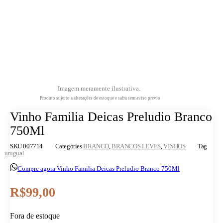
Imagem meramente ilustrativa.
Produto sujeito a alterações de estoque e safra sem aviso prévio
Vinho Familia Deicas Preludio Branco
750Ml
SKU
007714
Categories
BRANCO
,
BRANCOS LEVES
,
VINHOS
Tag
uruguai
Compre agora Vinho Familia Deicas Preludio Branco 750Ml
R$
99,00
Fora de estoque