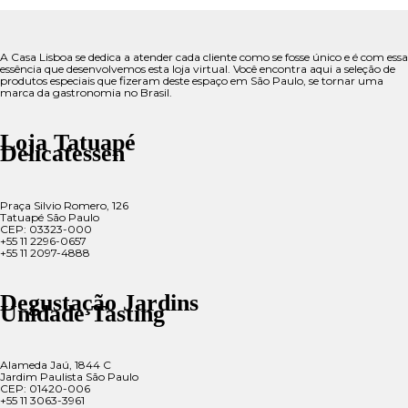
A Casa Lisboa se dedica a atender cada cliente como se fosse único e é com essa
essência que desenvolvemos esta loja virtual. Você encontra aqui a seleção de
produtos especiais que fizeram deste espaço em São Paulo, se tornar uma
marca da gastronomia no Brasil.
Loja Tatuapé
Delicatessen
Praça Silvio Romero, 126
Tatuapé São Paulo
CEP: 03323-000
+55 11 2296-0657
+55 11 2097-4888
Degustação Jardins
Unidade Tasting
Alameda Jaú, 1844 C
Jardim Paulista São Paulo
CEP: 01420-006
+55 11 3063-3961