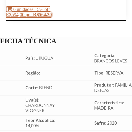
6 unidades - 5% off
R$
594,00
por
R$
564,30
FICHA TÉCNICA
Categoria:
País:
URUGUAI
BRANCOS LEVES
Região:
Tipo:
RESERVA
Produtor:
FAMILIA
Corte:
BLEND
DEICAS
Uva(s):
Característica:
CHARDONNAY
MADEIRA
VIOGNER
Teor Alcoólico:
Safra:
2020
14,00%