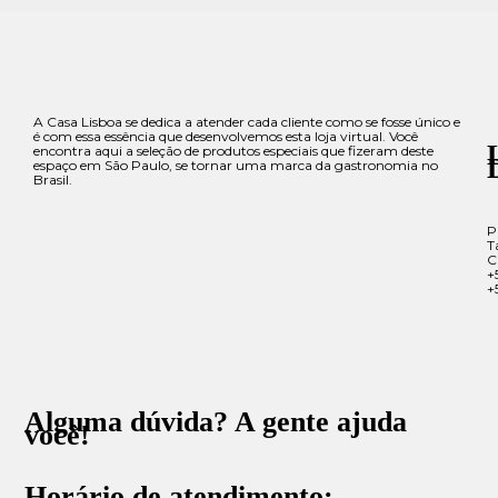
A Casa Lisboa se dedica a atender cada cliente como se fosse único e
é com essa essência que desenvolvemos esta loja virtual. Você
encontra aqui a seleção de produtos especiais que fizeram deste
espaço em São Paulo, se tornar uma marca da gastronomia no
Brasil.
P
T
C
+
+
Alguma dúvida? A gente ajuda
você!
Horário de atendimento: