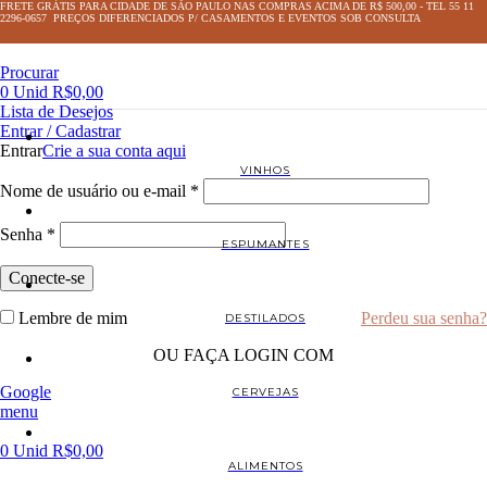
FRETE GRÁTIS PARA CIDADE DE SÃO PAULO NAS COMPRAS ACIMA DE R$ 500,00 - TEL 55 11
2296-0657 PREÇOS DIFERENCIADOS P/ CASAMENTOS E EVENTOS SOB CONSULTA
Procurar
0
Unid
R$
0,00
Lista de Desejos
Entrar / Cadastrar
Entrar
Crie a sua conta aqui
VINHOS
Nome de usuário ou e-mail
*
Senha
*
ESPUMANTES
Conecte-se
Lembre de mim
Perdeu sua senha?
DESTILADOS
OU FAÇA LOGIN COM
Google
CERVEJAS
menu
0
Unid
R$
0,00
ALIMENTOS