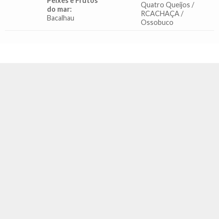
Peixes e Frutos
Quatro Queijos /
do mar:
RCACHAÇA /
Bacalhau
Ossobuco