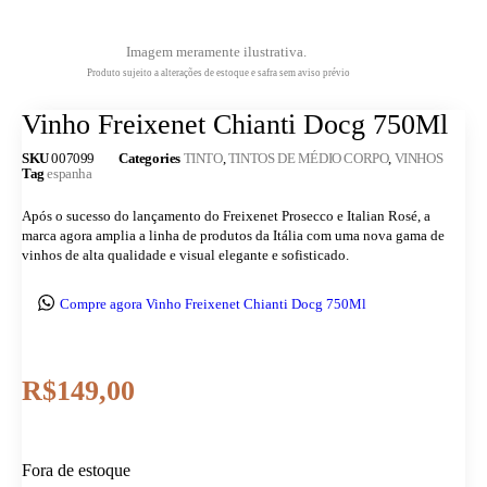
Imagem meramente ilustrativa.
Produto sujeito a alterações de estoque e safra sem aviso prévio
Vinho Freixenet Chianti Docg 750Ml
SKU
007099
Categories
TINTO
,
TINTOS DE MÉDIO CORPO
,
VINHOS
Tag
espanha
Após o sucesso do lançamento do Freixenet Prosecco e Italian Rosé, a
marca agora amplia a linha de produtos da Itália com uma nova gama de
vinhos de alta qualidade e visual elegante e sofisticado.
Compre agora Vinho Freixenet Chianti Docg 750Ml
R$
149,00
Fora de estoque