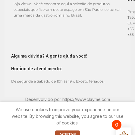
loja virtual. Você encontra aqui a seleção de produtos
especiais que fizeram deste espaço em São Paulo, se tornar
Praç
uma marca da gastronomia no Brasil.
Tat
CEP
+55 
+55 
Alguma dúvida? A gente ajuda você!
Horário de atendimento:
De segunda a Sábado de 10h às 19h. Exceto feriados.
Desenvolvido por
https://www.clayme.com
We use cookies to improve your experience on our
website. By browsing this website, you agree to our use
of cookies.
0
ACEITAR