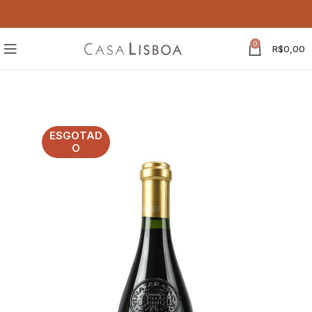
0
R$
0,00
ESGOTAD
O