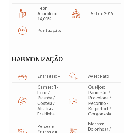
Teor
Alcoólico:
Safra:
2019
14,00%
Pontuação:
–
HARMONIZAÇÃO
Entradas:
–
Aves:
Pato
Carnes:
T-
Queijos:
bone /
Parmesão /
Picanha /
Provolone /
Costela /
Pecorino /
Alcatra /
Roquefort /
Fraldinha
Gorgonzola
Massas:
Peixes e
Bolonhesa /
Frutos do