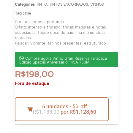
Categories
TINTO
,
TINTOS ENCORPADOS
,
VINHOS
Tag
chile
Cor: rubi intenso profundo
Olfato: intenso e frutado, frutas maduras e notas
especiadas, toque doce de baunilha e amendoas
tostadas
Paladar: vibrante, taninos presentes, estruturado
Compre agora Vinho Gran Reserva Tarapaca
Edição Special Aniversario 145A 750Ml
R$
198,00
Fora de estoque
6 unidades - 5% off
R$
1.188,00
por
R$
1.128,60