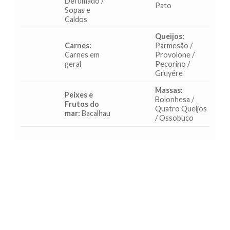
Defumado /
Pato
Sopas e
Caldos
Queijos:
Carnes:
Parmesão /
Carnes em
Provolone /
geral
Pecorino /
Gruyére
Massas:
Peixes e
Bolonhesa /
Frutos do
Quatro Queijos
mar:
Bacalhau
/ Ossobuco