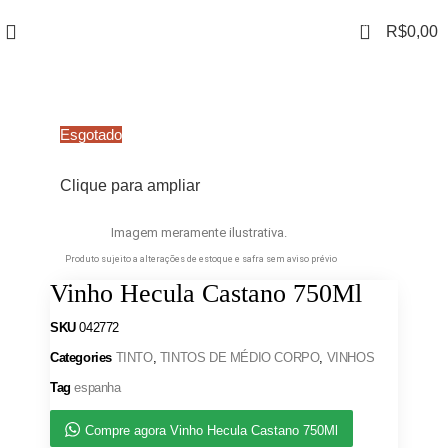
0
R$
0,00
Esgotado
Clique para ampliar
Imagem meramente ilustrativa.
Produto sujeito a alterações de estoque e safra sem aviso prévio
Vinho Hecula Castano 750Ml
SKU
042772
Categories
TINTO
,
TINTOS DE MÉDIO CORPO
,
VINHOS
Tag
espanha
Compre agora Vinho Hecula Castano 750Ml