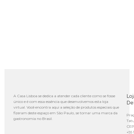
Lo
A Casa Lisboa se dedica a atender cada cliente como se fosse
único e é com essa essência que desenvolvemos esta loja
De
virtual. Você encontra aqui a seleção de produtos especiais que
fizeram deste espaço em São Paulo, se tornar uma marca da
Praç
gastronomia no Brasil.
Tat
CEP
+55 