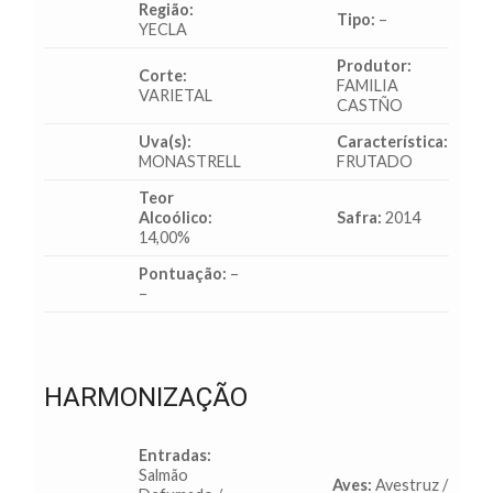
Região:
Tipo:
–
YECLA
Produtor:
Corte:
FAMILIA
VARIETAL
CASTÑO
Uva(s):
Característica:
MONASTRELL
FRUTADO
Teor
Alcoólico:
Safra:
2014
14,00%
Pontuação:
–
–
HARMONIZAÇÃO
Entradas:
Salmão
Aves:
Avestruz /