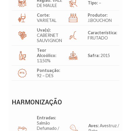
Região:
VALE
Tipo:
–
DE MAULE
Corte:
Produtor:
VARIETAL
J.BOUCHON
Uva(s):
Característica:
CABERNET
FRUTADO
SAUVIGNON
Teor
Alcoólico:
Safra:
2015
13,50%
Pontuação:
92 – DES
HARMONIZAÇÃO
Entradas:
Salmão
Aves:
Avestruz /
Defumado /
Pato