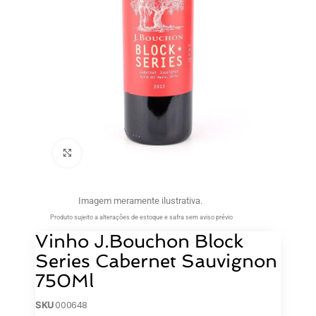
Clique para ampliar
Imagem meramente ilustrativa.
Produto sujeito a alterações de estoque e safra sem aviso prévio
Vinho J.Bouchon Block
Series Cabernet Sauvignon
750Ml
SKU
000648