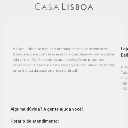
Loj
A Casa Lisboa se dedica a atender cada cliente como se
fosse único e é com essa essência que desenvolvemos esta
Del
loja virtual. Você encontra aqui a seleção de produtos
especiais que fizeram deste espaço em São Paulo, se tornar
Praç
uma marca da gastronomia no Brasil.
Tat
CEP
+55 
+55 
Alguma dúvida? A gente ajuda você!
Horário de atendimento: