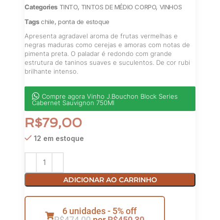
Categories
TINTO
,
TINTOS DE MÉDIO CORPO
,
VINHOS
Tags
chile
,
ponta de estoque
Apresenta agradavel aroma de frutas vermelhas e
negras maduras como cerejas e amoras com notas de
pimenta preta. O paladar é redondo com grande
estrutura de taninos suaves e suculentos. De cor rubi
brilhante intenso.
Compre agora Vinho J.Bouchon Block Series
Cabernet Sauvignon 750Ml
R$
79,00
12 em estoque
ADICIONAR AO CARRINHO
6 unidades - 5% off
R$
474,00
por
R$
450,30