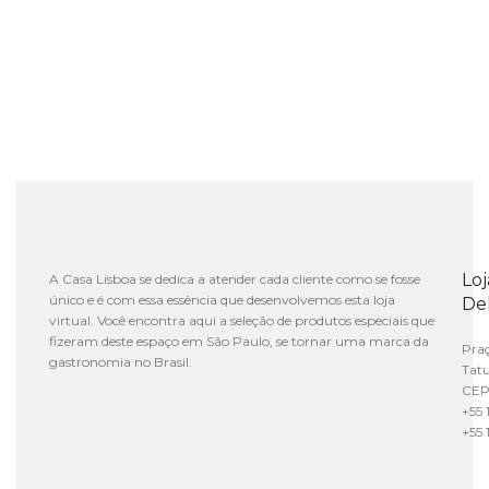
Lo
A Casa Lisboa se dedica a atender cada cliente como se fosse
único e é com essa essência que desenvolvemos esta loja
De
virtual. Você encontra aqui a seleção de produtos especiais que
fizeram deste espaço em São Paulo, se tornar uma marca da
Praç
gastronomia no Brasil.
Tat
CEP
+55 
+55 