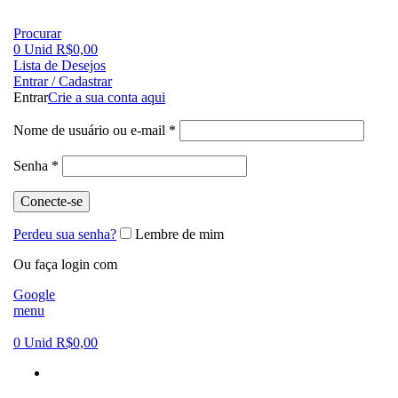
FRETE GRÁTIS PARA CIDADE DE SÃO PAULO NAS COMPRAS ACIMA DE R$ 500,00 - TEL 55
Procurar
0
Unid
R$
0,00
Lista de Desejos
Entrar / Cadastrar
Entrar
Crie a sua conta aqui
Nome de usuário ou e-mail
*
Senha
*
Conecte-se
Perdeu sua senha?
Lembre de mim
Ou faça login com
Google
menu
0
Unid
R$
0,00