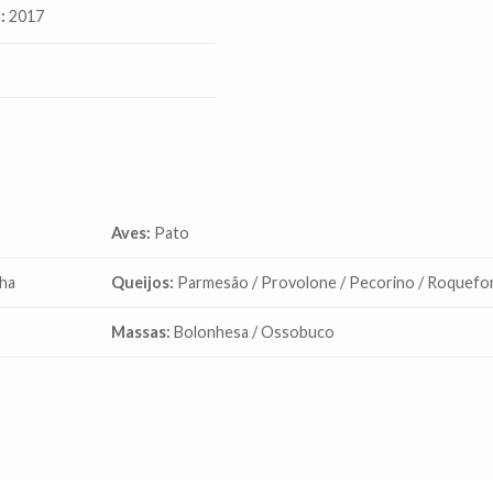
:
2017
Aves:
Pato
nha
Queijos:
Parmesão / Provolone / Pecorino / Roquefo
Massas:
Bolonhesa / Ossobuco