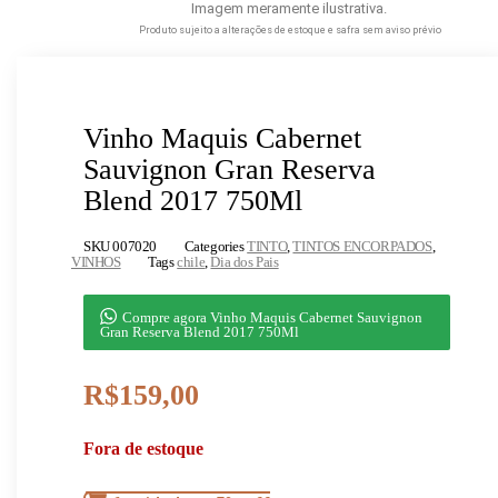
Imagem meramente ilustrativa.
Produto sujeito a alterações de estoque e safra sem aviso prévio
Vinho Maquis Cabernet
Sauvignon Gran Reserva
Blend 2017 750Ml
SKU
007020
Categories
TINTO
,
TINTOS ENCORPADOS
,
VINHOS
Tags
chile
,
Dia dos Pais
Compre agora Vinho Maquis Cabernet Sauvignon
Gran Reserva Blend 2017 750Ml
R$
159,00
Fora de estoque