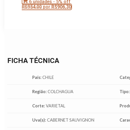
6 unidades - 5% off
R$
954,00
por
R$
906,30
FICHA TÉCNICA
País:
CHILE
Cate
Região:
COLCHAGUA
Tipo:
Corte:
VARIETAL
Prod
Uva(s):
CABERNET SAUVIGNON
Carac