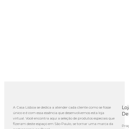
Lo
A Casa Lisboa se dedica a atender cada cliente como se fosse
único e é com essa essência que desenvolvemos esta loja
De
virtual. Você encontra aqui a seleção de produtos especiais que
fizeram deste espaço em São Paulo, se tornar uma marca da
Praç