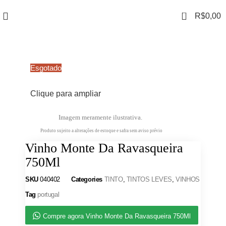
0
R$
0,00
Esgotado
Clique para ampliar
Imagem meramente ilustrativa.
Produto sujeito a alterações de estoque e safra sem aviso prévio
Vinho Monte Da Ravasqueira
750Ml
SKU
040402
Categories
TINTO
,
TINTOS LEVES
,
VINHOS
Tag
portugal
Compre agora Vinho Monte Da Ravasqueira 750Ml