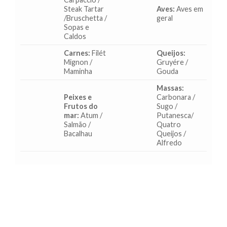
Steak Tartar
Aves:
Aves em
/Bruschetta /
geral
Sopas e
Caldos
Carnes:
Filét
Queijos:
Mignon /
Gruyére /
Maminha
Gouda
Massas:
Peixes e
Carbonara /
Frutos do
Sugo /
mar:
Atum /
Putanesca/
Salmão /
Quatro
Bacalhau
Queijos /
Alfredo