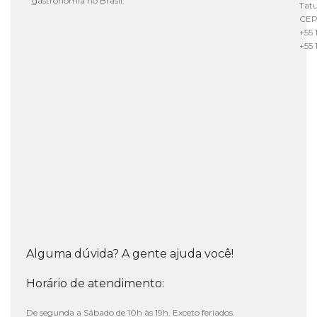
gastronomia no Brasil.
Tat
CEP
+55 
+55 
Alguma dúvida? A gente ajuda você!
Horário de atendimento:
De segunda a Sábado de 10h às 19h. Exceto feriados.