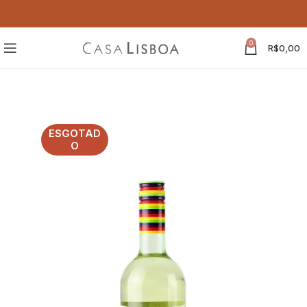
0
R$
0,00
ESGOTAD
O