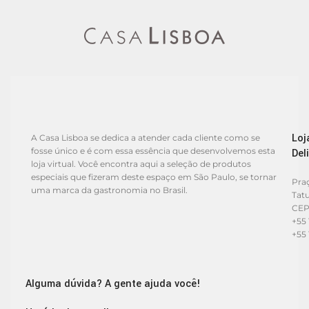
Loj
A Casa Lisboa se dedica a atender cada cliente como se
fosse único e é com essa essência que desenvolvemos esta
Del
loja virtual. Você encontra aqui a seleção de produtos
especiais que fizeram deste espaço em São Paulo, se tornar
Praç
uma marca da gastronomia no Brasil.
Tat
CEP
+55 
+55 
Alguma dúvida? A gente ajuda você!