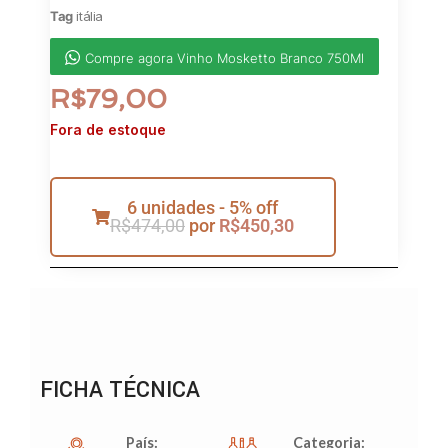
Tag
itália
Compre agora Vinho Mosketto Branco 750Ml
R$
79,00
Fora de estoque
6 unidades - 5% off
R$
474,00
por
R$
450,30
FICHA TÉCNICA
País:
Categoria: