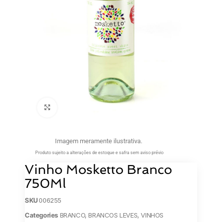
Clique para ampliar
Imagem meramente ilustrativa.
Produto sujeito a alterações de estoque e safra sem aviso prévio
Vinho Mosketto Branco
750Ml
SKU
006255
Categories
BRANCO
,
BRANCOS LEVES
,
VINHOS