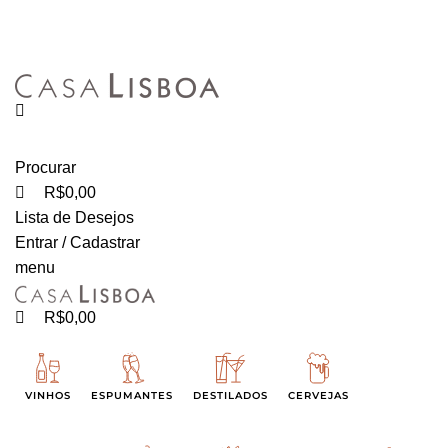
0
0
FRETE GRÁTIS PARA CIDADE DE SÃO PAULO NAS COMPRAS ACIMA DE R$ 500,00 -
TEL 55 11 2296-0657 PREÇOS DIFERENCIADOS P/ CASAMENTOS E EVENTOS SOB
CONSULTA
Procurar
R$
0,00
Lista de Desejos
Entrar / Cadastrar
menu
R$
0,00
VINHOS
ESPUMANTES
DESTILADOS
CERVEJAS