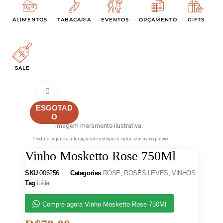
ALIMENTOS
TABACARIA
EVENTOS
ORÇAMENTO
GIFTS
SALE
Clique para ampliar
ESGOTAD
O
Imagem meramente ilustrativa.
Produto sujeito a alterações de estoque e safra sem aviso prévio
Vinho Mosketto Rose 750Ml
SKU
006256
Categories
ROSE
,
ROSÉS LEVES
,
VINHOS
Tag
itália
Compre agora Vinho Mosketto Rose 750Ml