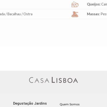
Queijos:
Cam
da / Bacalhau / Ostra
Massas:
Pest
Degustação Jardins
Quem Somos