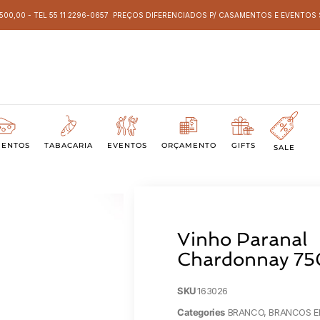
 500,00 - TEL 55 11 2296-0657 PREÇOS DIFERENCIADOS P/ CASAMENTOS E EVENTO
MENTOS
TABACARIA
EVENTOS
ORÇAMENTO
GIFTS
SALE
Vinho Paranal
Chardonnay 75
SKU
163026
Categories
BRANCO
,
BRANCOS 