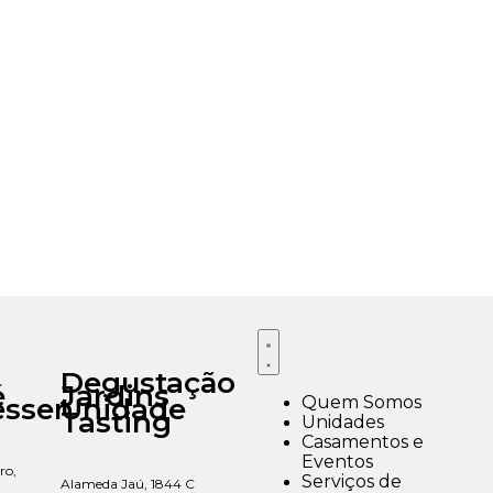
Degustação
é
Jardins
Quem Somos
essen
Unidade
Tasting
Unidades
Casamentos e
Eventos
ro,
Serviços de
Alameda Jaú, 1844 C