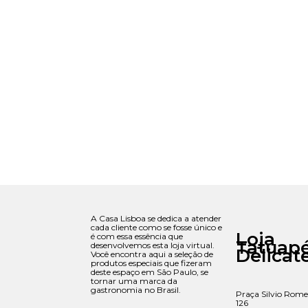
A Casa Lisboa se dedica a atender
cada cliente como se fosse único e
Loja
é com essa essência que
Tatuap
desenvolvemos esta loja virtual.
Delicat
Você encontra aqui a seleção de
produtos especiais que fizeram
deste espaço em São Paulo, se
tornar uma marca da
gastronomia no Brasil.
Praça Silvio Rome
126