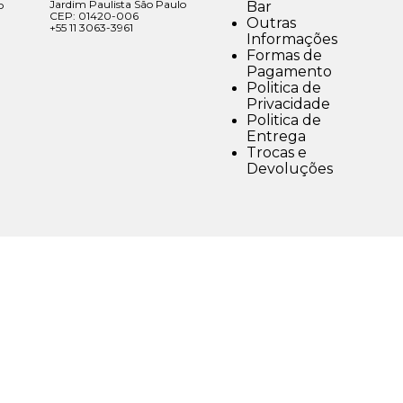
Jardim Paulista São Paulo
Bar
o
CEP: 01420-006
Outras
+55 11 3063-3961
Informações
Formas de
Pagamento
Politica de
Privacidade
Politica de
Entrega
Trocas e
Devoluções