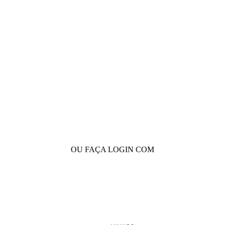
 2296-0657 PREÇOS DIFERENCIADOS P/ CASAMENTOS E EVENTOS SOB CONSULTA
OU FAÇA LOGIN COM