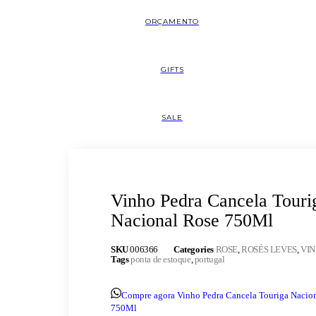
ORÇAMENTO
GIFTS
SALE
Vinho Pedra Cancela Touri
Nacional Rose 750Ml
SKU
006366
Categories
ROSE
,
ROSÉS LEVES
,
VI
Tags
ponta de estoque
,
portugal
Compre agora Vinho Pedra Cancela Touriga Nacio
750Ml