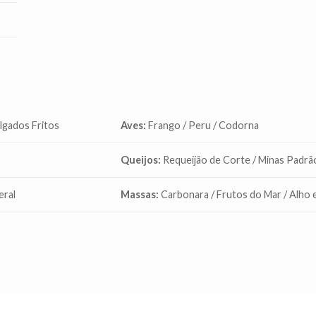
algados Fritos
Aves:
Frango / Peru / Codorna
Queijos:
Requeijão de Corte / Minas Padrã
eral
Massas:
Carbonara / Frutos do Mar / Alho e