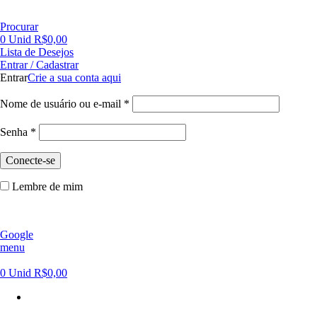
FRETE GRÁTIS PARA CIDADE DE SÃO PAULO NAS COMPRAS ACIMA DE R$ 500,00 - TEL 55 11
Procurar
0
Unid
R$
0,00
Lista de Desejos
Entrar / Cadastrar
Entrar
Crie a sua conta aqui
Nome de usuário ou e-mail
*
Senha
*
Conecte-se
Lembre de mim
Google
menu
0
Unid
R$
0,00