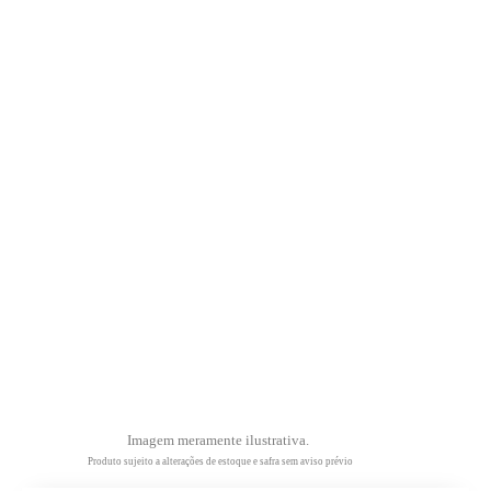
Imagem meramente ilustrativa.
Produto sujeito a alterações de estoque e safra sem aviso prévio