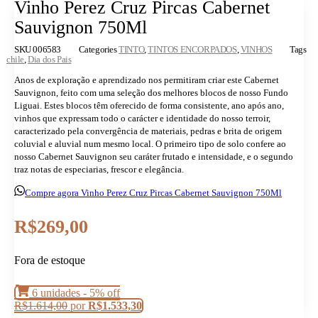
Vinho Perez Cruz Pircas Cabernet
Sauvignon 750Ml
SKU
006583
Categories
TINTO
,
TINTOS ENCORPADOS
,
VINHOS
Tags
chile
,
Dia dos Pais
Anos de exploração e aprendizado nos permitiram criar este Cabernet
Sauvignon, feito com uma seleção dos melhores blocos de nosso Fundo
Liguai. Estes blocos têm oferecido de forma consistente, ano após ano,
vinhos que expressam todo o carácter e identidade do nosso terroir,
caracterizado pela convergência de materiais, pedras e brita de origem
coluvial e aluvial num mesmo local. O primeiro tipo de solo confere ao
nosso Cabernet Sauvignon seu caráter frutado e intensidade, e o segundo
traz notas de especiarias, frescor e elegância.
Compre agora Vinho Perez Cruz Pircas Cabernet Sauvignon 750Ml
R$
269,00
Fora de estoque
6 unidades - 5% off
R$
1.614,00
por
R$
1.533,30