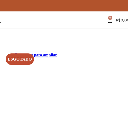
0
R$
0,0
Clique para ampliar
ESGOTADO