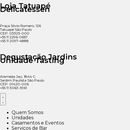
Loja Tatuapé
Delicatessen
Praça Silvio Romero, 126
Tatuapé São Paulo
CEP: 03323-000
+55 11 2296-0657
+55 11 2097-4888
Degustação Jardins
Unidade Tasting
Alameda Jaú, 1844 C
Jardim Paulista São Paulo
CEP: 01420-006
+55 11 3063-3961
Quem Somos
Unidades
Casamentos e Eventos
Serviços de Bar