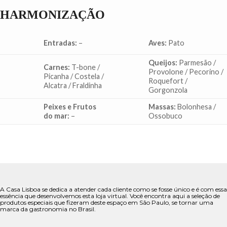
HARMONIZAÇÃO
Entradas:
–
Aves:
Pato
Queijos:
Parmesão /
Carnes:
T-bone /
Provolone / Pecorino /
Picanha / Costela /
Roquefort /
Alcatra / Fraldinha
Gorgonzola
Peixes e Frutos
Massas:
Bolonhesa /
do mar:
–
Ossobuco
A Casa Lisboa se dedica a atender cada cliente como se fosse único e é com essa
essência que desenvolvemos esta loja virtual. Você encontra aqui a seleção de
produtos especiais que fizeram deste espaço em São Paulo, se tornar uma
marca da gastronomia no Brasil.