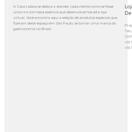
Lo
A Casa Lisboa se dedica a atender cada cliente como se fosse
único e é com essa essência que desenvolvemos esta loja
De
virtual. Você encontra aqui a seleção de produtos especiais que
fizeram deste espaço em São Paulo, se tornar uma marca da
Praç
gastronomia no Brasil.
Tat
CEP
+55 
+55 