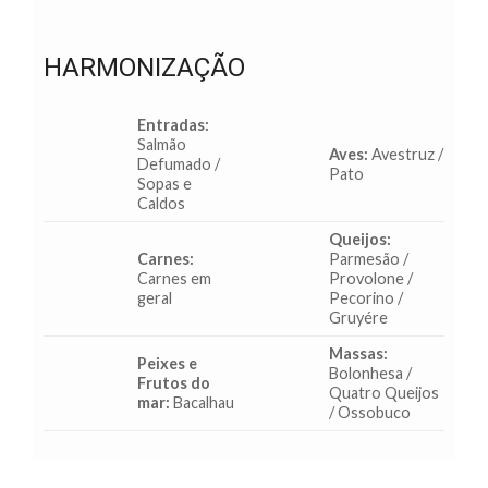
HARMONIZAÇÃO
Entradas:
Salmão
Aves:
Avestruz /
Defumado /
Pato
Sopas e
Caldos
Queijos:
Carnes:
Parmesão /
Carnes em
Provolone /
geral
Pecorino /
Gruyére
Massas:
Peixes e
Bolonhesa /
Frutos do
Quatro Queijos
mar:
Bacalhau
/ Ossobuco