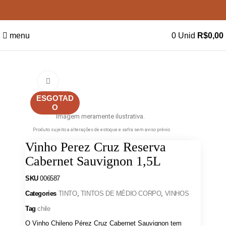
menu
0
Unid
R$
0,00
Clique para ampliar
ESGOTAD
O
Imagem meramente ilustrativa.
Produto sujeito a alterações de estoque e safra sem aviso prévio
Vinho Perez Cruz Reserva
Cabernet Sauvignon 1,5L
SKU
006587
Categories
TINTO
,
TINTOS DE MÉDIO CORPO
,
VINHOS
Tag
chile
O Vinho Chileno Pérez Cruz Cabernet Sauvignon tem