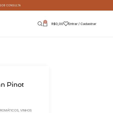
S SOB CONSULTA
0
R$
0,00
Entrar / Cadastrar
n Pinot
AROMÁTICOS
,
VINHOS