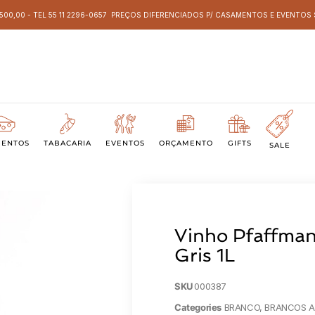
 500,00 - TEL 55 11 2296-0657 PREÇOS DIFERENCIADOS P/ CASAMENTOS E EVENTO
MENTOS
TABACARIA
EVENTOS
ORÇAMENTO
GIFTS
SALE
Vinho Pfaffman
Gris 1L
SKU
000387
Categories
BRANCO
,
BRANCOS 