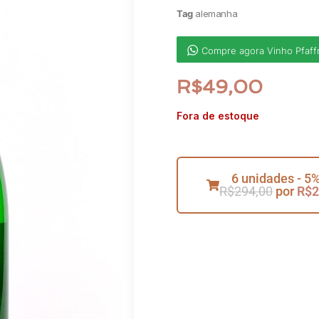
Tag
alemanha
Compre agora Vinho Pfaff
R$
49,00
Fora de estoque
6 unidades - 5%
R$
294,00
por
R$
2