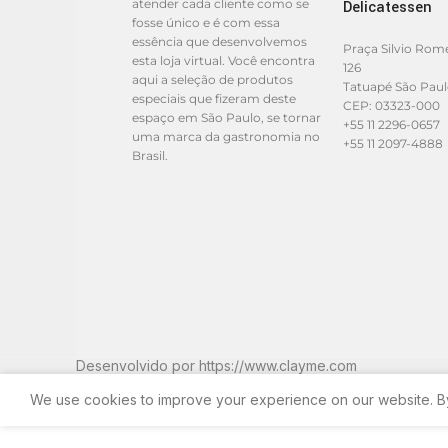
atender cada cliente como se
Delicatessen
fosse único e é com essa
essência que desenvolvemos
Praça Silvio Rom
esta loja virtual. Você encontra
126
aqui a seleção de produtos
Tatuapé São Pau
especiais que fizeram deste
CEP: 03323-000
espaço em São Paulo, se tornar
+55 11 2296-0657
uma marca da gastronomia no
+55 11 2097-4888
Brasil.
Desenvolvido por
https://www.clayme.com
We use cookies to improve your experience on our website. By