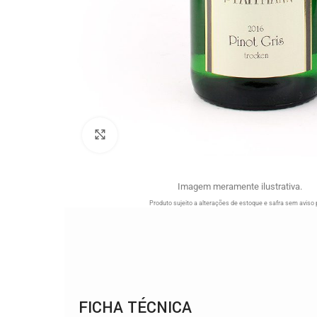
Clique para ampliar
Imagem meramente ilustrativa.
Produto sujeito a alterações de estoque e safra sem aviso 
FICHA TÉCNICA