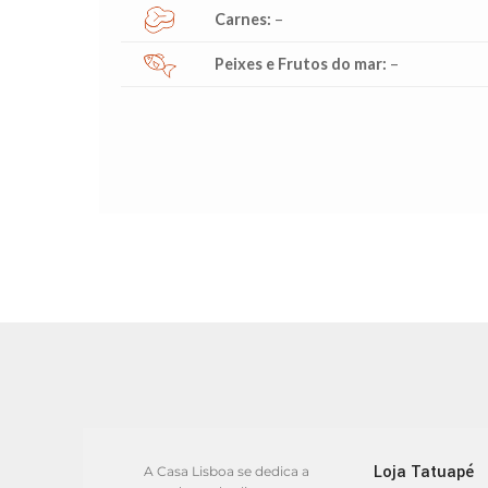
Carnes:
–
Peixes e Frutos do mar:
–
Loja Tatuapé
A Casa Lisboa se dedica a