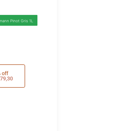
mann Pinot Gris 1L
 off
79,30