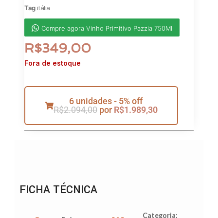
Tag
itália
Compre agora Vinho Primitivo Pazzia 750Ml
R$
349,00
Fora de estoque
6 unidades - 5% off
R$
2.094,00
por
R$
1.989,30
FICHA TÉCNICA
Categoria: