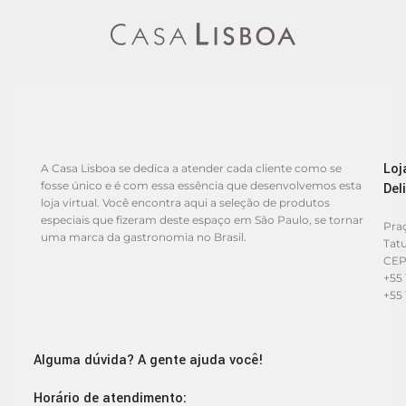
Loj
A Casa Lisboa se dedica a atender cada cliente como se
fosse único e é com essa essência que desenvolvemos esta
Del
loja virtual. Você encontra aqui a seleção de produtos
especiais que fizeram deste espaço em São Paulo, se tornar
Praç
uma marca da gastronomia no Brasil.
Tat
CEP
+55 
+55 
Alguma dúvida? A gente ajuda você!
Horário de atendimento: