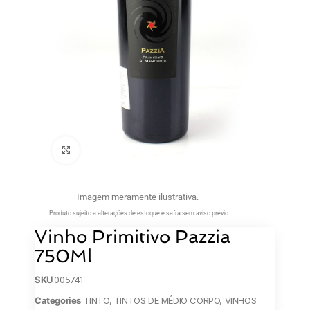
Clique para ampliar
Imagem meramente ilustrativa.
Produto sujeito a alterações de estoque e safra sem aviso prévio
Vinho Primitivo Pazzia
750Ml
SKU
005741
Categories
TINTO
,
TINTOS DE MÉDIO CORPO
,
VINHOS