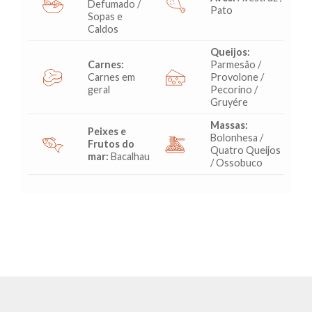
Defumado /
Pato
Sopas e
Caldos
Queijos:
Carnes:
Parmesão /
Carnes em
Provolone /
geral
Pecorino /
Gruyére
Massas:
Peixes e
Bolonhesa /
Frutos do
Quatro Queijos
mar:
Bacalhau
/ Ossobuco