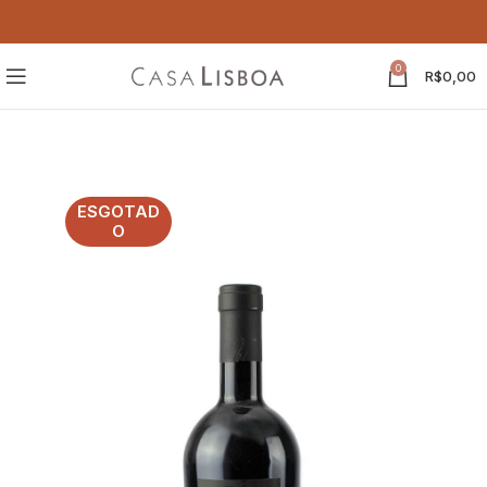
0
R$
0,00
ESGOTAD
O