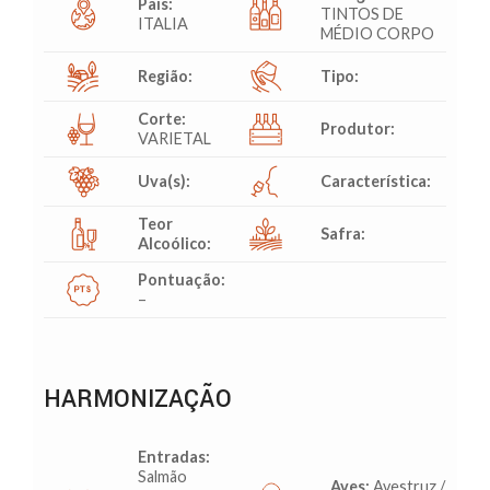
País:
TINTOS DE
ITALIA
MÉDIO CORPO
Região:
Tipo:
Corte:
Produtor:
VARIETAL
Uva(s):
Característica:
Teor
Safra:
Alcoólico:
Pontuação:
–
HARMONIZAÇÃO
Entradas:
Salmão
Aves:
Avestruz /