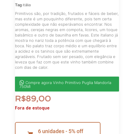
Tag
itália
Primitivos são, por tradição, frutados e fáceis de beber,
mas este é um pouquinho diferente, pois tem certa
complexidade que não esperávamos encontrar. Nos
aromas, cerejas negras em compota, licores, um toque
balsâmico e outro de baunilha em favas. Este italiano já
mostra no nariz toda a potência com que chegará à
boca. No palato traz corpo médio e um equilíbrio entre
a acidez e os taninos que são extremamente
agradáveis. Frutado sem ser pesado, com elegância e
leveza que faz com que este vinho também combine
com dias de calor.
Compre agora Vinho Primitivo Puglia Mandorla
750Ml
R$
89,00
Fora de estoque
6 unidades - 5% off