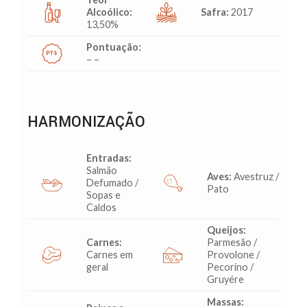
Alcoólico:
Safra:
2017
13,50%
Pontuação:
– –
HARMONIZAÇÃO
Entradas:
Salmão
Aves:
Avestruz /
Defumado /
Pato
Sopas e
Caldos
Queijos:
Carnes:
Parmesão /
Carnes em
Provolone /
geral
Pecorino /
Gruyére
Massas: