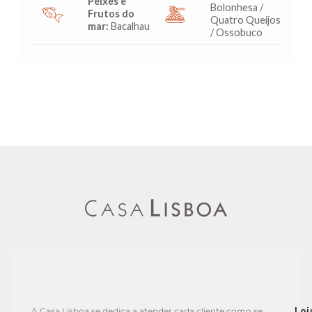
Peixes e
Bolonhesa /
Frutos do
Quatro Queijos
mar:
Bacalhau
/ Ossobuco
Loj
A Casa Lisboa se dedica a atender cada cliente como se