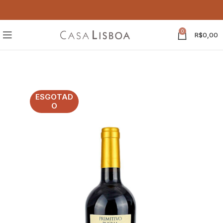
0
R$
0,00
ESGOTAD
O