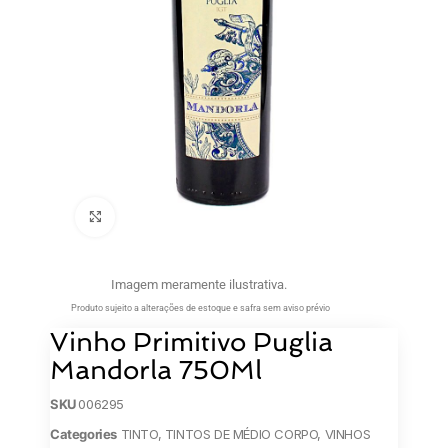
Clique para ampliar
Imagem meramente ilustrativa.
Produto sujeito a alterações de estoque e safra sem aviso prévio
Vinho Primitivo Puglia
Mandorla 750Ml
SKU
006295
Categories
TINTO
,
TINTOS DE MÉDIO CORPO
,
VINHOS