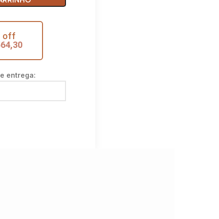
ARRINHO
 off
564,30
de entrega: