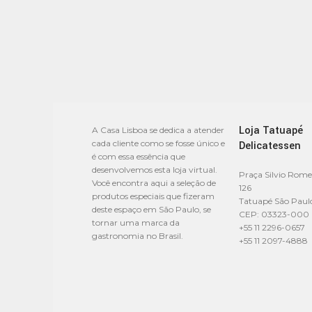
Loja Tatuapé
A Casa Lisboa se dedica a atender
cada cliente como se fosse único e
Delicatessen
é com essa essência que
desenvolvemos esta loja virtual.
Praça Silvio Rome
Você encontra aqui a seleção de
126
produtos especiais que fizeram
Tatuapé São Paul
deste espaço em São Paulo, se
CEP: 03323-000
tornar uma marca da
+55 11 2296-0657
gastronomia no Brasil.
+55 11 2097-4888