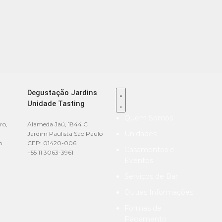
Degustação Jardins
Unidade Tasting
Quem Somos
ro,
Alameda Jaú, 1844 C
Unidades
Jardim Paulista São Paulo
o
CEP: 01420-006
Casamentos e
+55 11 3063-3961
Eventos
Serviços de Bar
Outras Informações
Formas de
Pagamento