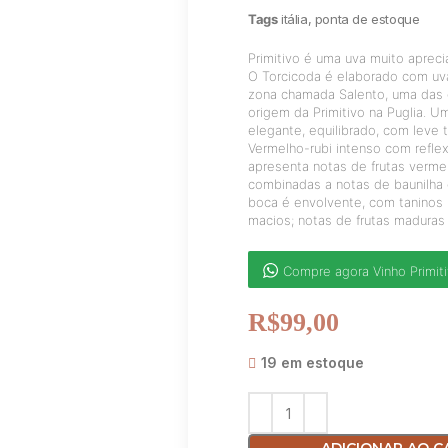
Tags
itália
,
ponta de estoque
Primitivo é uma uva muito aprecia
O Torcicoda é elaborado com uv
zona chamada Salento, uma das
origem da Primitivo na Puglia. 
elegante, equilibrado, com leve 
Vermelho-rubi intenso com reflex
apresenta notas de frutas verme
combinadas a notas de baunilha 
boca é envolvente, com taninos
macios; notas de frutas maduras e
Compre agora Vinho Primit
R$
99,00
19 em estoque