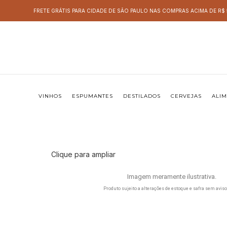
FRETE GRÁTIS PARA CIDADE DE SÃO PAULO NAS COMPRAS ACIMA DE R$
VINHOS
ESPUMANTES
DESTILADOS
CERVEJAS
ALI
Clique para ampliar
Imagem meramente ilustrativa.
Produto sujeito a alterações de estoque e safra sem aviso