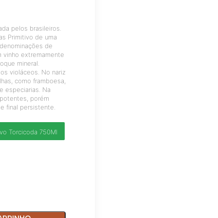
da pelos brasileiros.
as Primitivo de uma
 denominações de
Um vinho extremamente
toque mineral.
os violáceos. No nariz
lhas, como framboesa,
e especiarias. Na
 potentes, porém
 final persistente.
ivo Torcicoda 750Ml