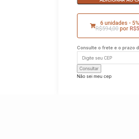
ADICIONAR AO C
6 unidades - 5%
R$
594,00
por
R$
Consulte o frete e o prazo 
Consultar
Não sei meu cep