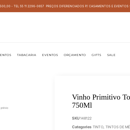
 500,00 - TEL 55 11 2296-0657 PREÇOS DIFERENCIADOS P/ CASAMENTOS E EVENTO
MENTOS
TABACARIA
EVENTOS
ORÇAMENTO
GIFTS
SALE
Vinho Primitivo T
750Ml
 prévio
SKU
148122
Categories
TINTO
,
TINTOS DE M