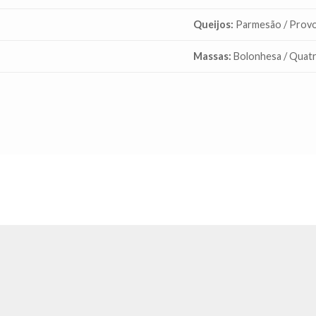
Queijos:
Parmesão / Provo
Massas:
Bolonhesa / Quat