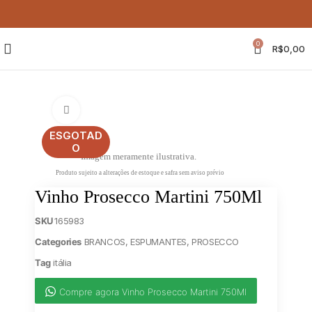
0
R$
0,00
Clique para ampliar
ESGOTAD
O
Imagem meramente ilustrativa.
Produto sujeito a alterações de estoque e safra sem aviso prévio
Vinho Prosecco Martini 750Ml
SKU
165983
Categories
BRANCOS
,
ESPUMANTES
,
PROSECCO
Tag
itália
Compre agora Vinho Prosecco Martini 750Ml