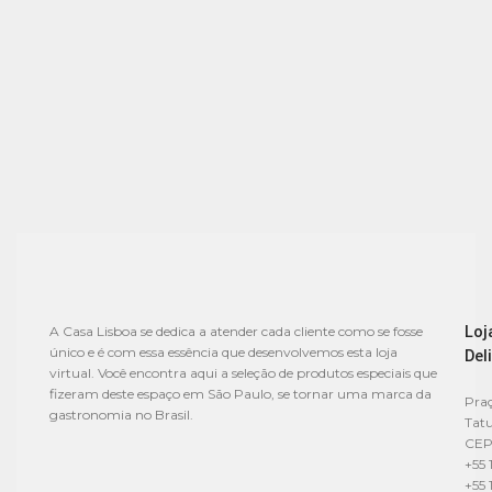
Loj
A Casa Lisboa se dedica a atender cada cliente como se fosse
único e é com essa essência que desenvolvemos esta loja
Del
virtual. Você encontra aqui a seleção de produtos especiais que
fizeram deste espaço em São Paulo, se tornar uma marca da
Praç
gastronomia no Brasil.
Tat
CEP
+55 
+55 