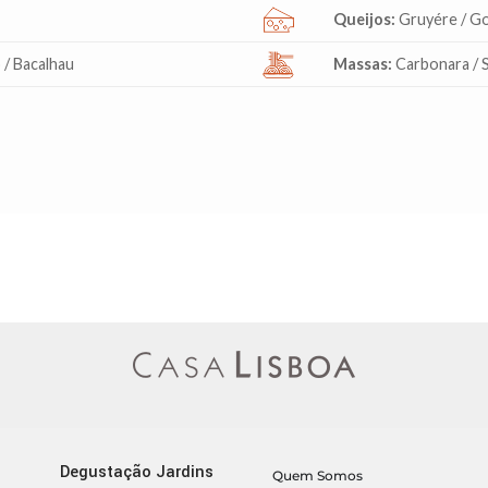
Queijos:
Gruyére / G
 / Bacalhau
Massas:
Carbonara / S
Degustação Jardins
Quem Somos