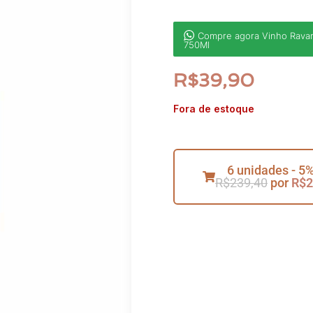
Compre agora Vinho Rava
750Ml
R$
39,90
Fora de estoque
6 unidades - 5%
R$
239,40
por
R$
2