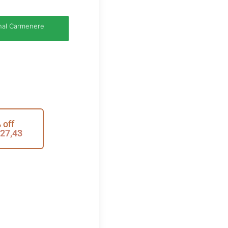
nal Carmenere
 off
27,43