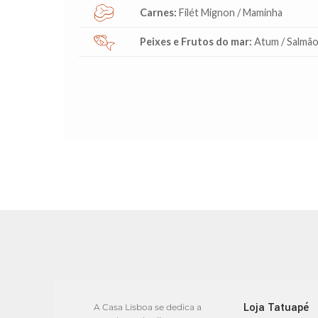
Carnes:
Filét Mignon / Maminha
Peixes e Frutos do mar:
Atum / Salmão
Loja Tatuapé
A Casa Lisboa se dedica a