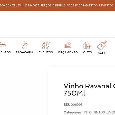
 500,00 - TEL 55 11 2296-0657 PREÇOS DIFERENCIADOS P/ CASAMENTOS E EVENTO
MENTOS
TABACARIA
EVENTOS
ORÇAMENTO
GIFTS
SALE
Vinho Ravanal
750Ml
SKU
006998
Categories
TINTO
,
TINTOS LEVE