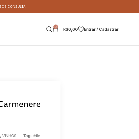
S SOB CONSULTA
0
R$
0,00
Entrar / Cadastrar
 Carmenere
S
,
VINHOS
Tag
chile