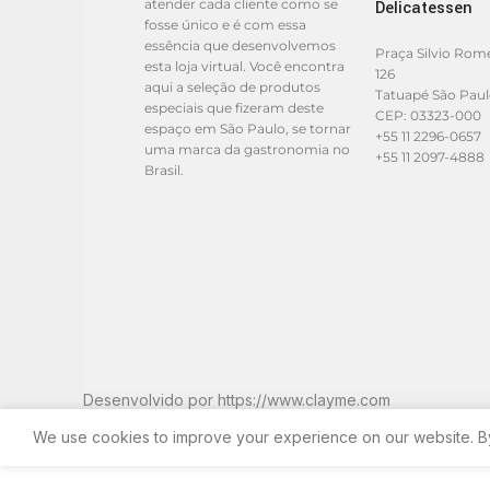
atender cada cliente como se
Delicatessen
fosse único e é com essa
essência que desenvolvemos
Praça Silvio Rom
esta loja virtual. Você encontra
126
aqui a seleção de produtos
Tatuapé São Pau
especiais que fizeram deste
CEP: 03323-000
espaço em São Paulo, se tornar
+55 11 2296-0657
uma marca da gastronomia no
+55 11 2097-4888
Brasil.
Desenvolvido por
https://www.clayme.com
We use cookies to improve your experience on our website. By