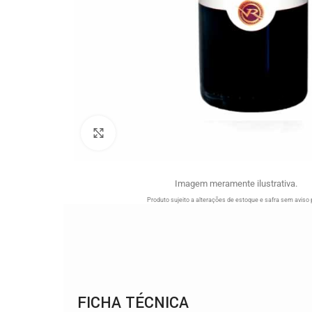
Clique para ampliar
Imagem meramente ilustrativa.
Produto sujeito a alterações de estoque e safra sem aviso 
FICHA TÉCNICA