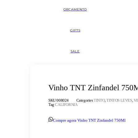
ORÇAMENTO
GIFTS
SALE
Vinho TNT Zinfandel 750
SKU
008024
Categories
TINTO
,
TINTOS LEVES
,
V
Tag
CALIFORNIA
Compre agora Vinho TNT Zinfandel 750Ml