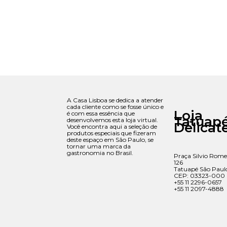
A Casa Lisboa se dedica a atender
cada cliente como se fosse único e
Loja
é com essa essência que
Tatuap
desenvolvemos esta loja virtual.
Delicat
Você encontra aqui a seleção de
produtos especiais que fizeram
deste espaço em São Paulo, se
tornar uma marca da
gastronomia no Brasil.
Praça Silvio Rome
126
Tatuapé São Paul
CEP: 03323-000
+55 11 2296-0657
+55 11 2097-4888