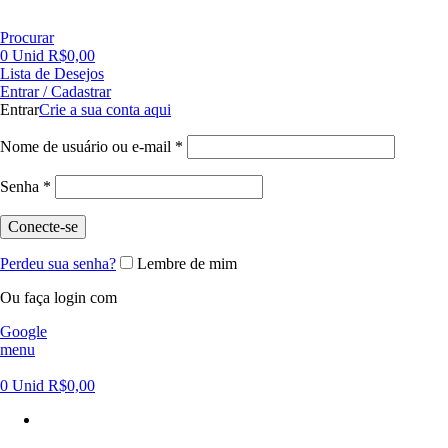
FRETE GRÁTIS PARA CIDADE DE SÃO PAULO NAS COMPRAS ACIMA DE R$ 500,00 - TEL 55 11
Procurar
0
Unid
R$
0,00
Lista de Desejos
Entrar / Cadastrar
Entrar
Crie a sua conta aqui
Nome de usuário ou e-mail
*
Senha
*
Conecte-se
Perdeu sua senha?
Lembre de mim
Ou faça login com
Google
menu
0
Unid
R$
0,00