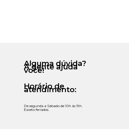
Alguma dúvida?
A gente ajuda
você!
Horário de
atendimento:
De segunda a Sábado de 10h às 19h.
Exceto feriados.