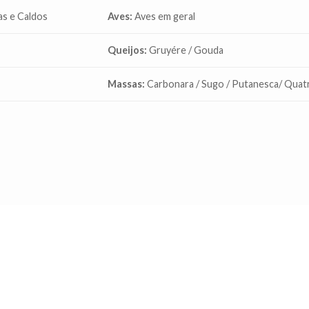
as e Caldos
Aves:
Aves em geral
Queijos:
Gruyére / Gouda
Massas:
Carbonara / Sugo / Putanesca/ Quatr