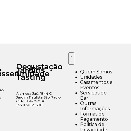
Degustação
é
Jardins
Quem Somos
essen
Unidade
Tasting
Unidades
Casamentos e
Eventos
ro,
Serviços de
Alameda Jaú, 1844 C
Jardim Paulista São Paulo
Bar
o
CEP: 01420-006
Outras
+55 11 3063-3961
Informações
Formas de
Pagamento
Politica de
Privacidade