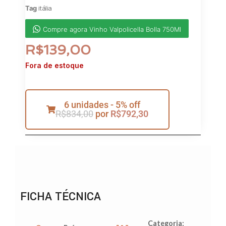
Tag
itália
Compre agora Vinho Valpolicella Bolla 750Ml
R$
139,00
Fora de estoque
6 unidades - 5% off
R$
834,00
por
R$
792,30
FICHA TÉCNICA
Categoria: