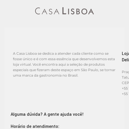
Loj
A Casa Lisboa se dedica a atender cada cliente como se
fosse único e é com essa essência que desenvolvemos esta
Del
loja virtual. Você encontra aqui a seleção de produtos
especiais que fizeram deste espaço em São Paulo, se tornar
Praç
uma marca da gastronomia no Brasil.
Tat
CEP
+55 
+55 
Alguma dúvida? A gente ajuda você!
Horário de atendimento: