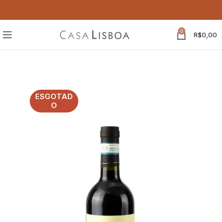
0
R$
0,00
ESGOTAD
O