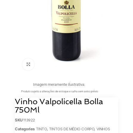
Clique para ampliar
Imagem meramente ilustrativa.
Produto sujeito a alterações de estoque e safra sem aviso prévio
Vinho Valpolicella Bolla
750Ml
SKU
113922
Categories
TINTO
,
TINTOS DE MÉDIO CORPO
,
VINHOS