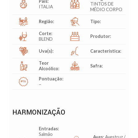
País:
TINTOS DE
ITALIA
MÉDIO CORPO
Região:
Tipo:
Corte:
Produtor:
BLEND
Uva(s):
Característica:
Teor
Safra:
Alcoólico:
Pontuação:
–
HARMONIZAÇÃO
Entradas:
Salmão
Aves:
Avestruz /