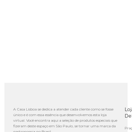
Lo
A Casa Lisboa se dedica a atender cada cliente como se fosse
único e é com essa essência que desenvolvemos esta loja
De
virtual. Você encontra aqui a seleção de produtos especiais que
fizeram deste espaço em São Paulo, se tornar uma marca da
Praç
gastronomia no Brasil.