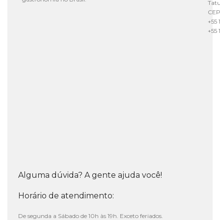
Tat
CEP
+55 
+55 
Alguma dúvida? A gente ajuda você!
Horário de atendimento:
De segunda a Sábado de 10h às 19h. Exceto feriados.