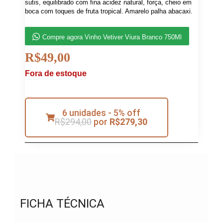
sutis, equilibrado com fina acidez natural, força, cheio em
boca com toques de fruta tropical. Amarelo palha abacaxi.
Compre agora Vinho Vetiver Viura Branco 750Ml
R$
49,00
Fora de estoque
6 unidades - 5% off
R$
294,00
por
R$
279,30
FICHA TÉCNICA