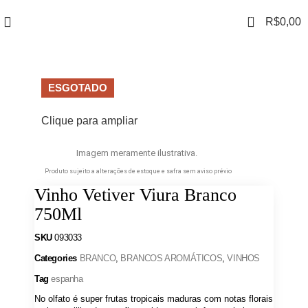
0
R$
0,00
ESGOTADO
Clique para ampliar
Imagem meramente ilustrativa.
Produto sujeito a alterações de estoque e safra sem aviso prévio
Vinho Vetiver Viura Branco
750Ml
SKU
093033
Categories
BRANCO
,
BRANCOS AROMÁTICOS
,
VINHOS
Tag
espanha
No olfato é super frutas tropicais maduras com notas florais