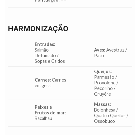
HARMONIZAÇÃO
Entradas:
Salmão
Aves:
Avestruz /
Defumado /
Pato
Sopas e Caldos
Queijos:
Parmesão /
Carnes:
Carnes
Provolone /
em geral
Pecorino /
Gruyére
Massas:
Peixes e
Bolonhesa /
Frutos do mar:
Quatro Queijos /
Bacalhau
Ossobuco