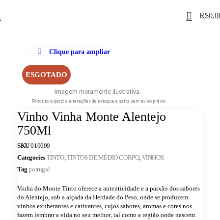
0
R$
0,0
Clique para ampliar
ESGOTADO
Imagem meramente ilustrativa.
Produto sujeito a alterações de estoque e safra sem aviso prévio
Vinho Vinha Monte Alentejo
750Ml
SKU
010009
Categories
TINTO
,
TINTOS DE MÉDIO CORPO
,
VINHOS
Tag
portugal
Vinha do Monte Tinto oferece a autenticidade e a paixão dos sabores
do Alentejo, sob a alçada da Herdade do Peso, onde se produzem
vinhos exuberantes e cativantes, cujos sabores, aromas e cores nos
fazem lembrar a vida no seu melhor, tal como a região onde nascem.