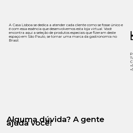
A Casa Lisboa se dedica a atender cada cliente como se fosse único e
é com essa essência que desenvolvemos esta loja virtual. Você
encontra aqui a seleção de produtos especiais que fizeram deste
espaço em São Paulo, se tornar uma marca da gastronomia no
Brasil.
P
T
C
+
+
Alguma dúvida? A gente
ajuda você!