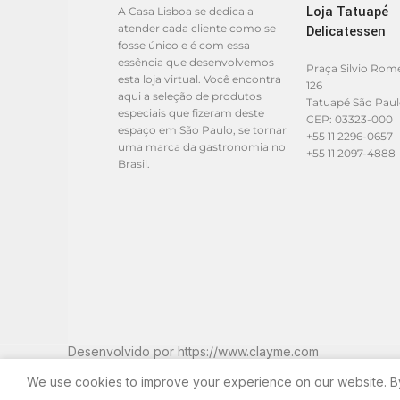
Loja Tatuapé
A Casa Lisboa se dedica a
atender cada cliente como se
Delicatessen
fosse único e é com essa
essência que desenvolvemos
Praça Silvio Rom
esta loja virtual. Você encontra
126
aqui a seleção de produtos
Tatuapé São Pau
especiais que fizeram deste
CEP: 03323-000
espaço em São Paulo, se tornar
+55 11 2296-0657
uma marca da gastronomia no
+55 11 2097-4888
Brasil.
Desenvolvido por
https://www.clayme.com
We use cookies to improve your experience on our website. By