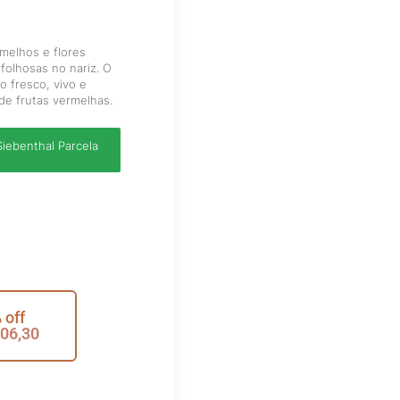
rmelhos e flores
folhosas no nariz. O
o fresco, vivo e
e frutas vermelhas.
iebenthal Parcela
 off
06,30