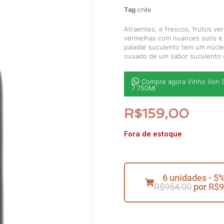
Tag
chile
Atraentes, e frescos, frutos ve
vermelhas com nuances sutis e 
paladar suculento tem um núcle
ousado de um sabor suculento d
Compre agora Vinho Von S
7 750Ml
R$
159,00
Fora de estoque
6 unidades - 5%
R$
954,00
por
R$
9