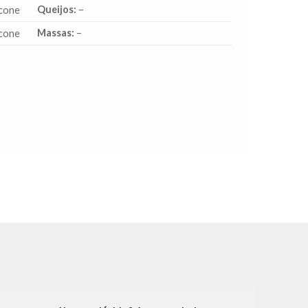
Queijos:
–
Massas:
–