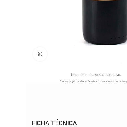
Clique para ampliar
Imagem meramente ilustrativa.
Produto sujeito a alterações de estoque e safra sem aviso 
FICHA TÉCNICA