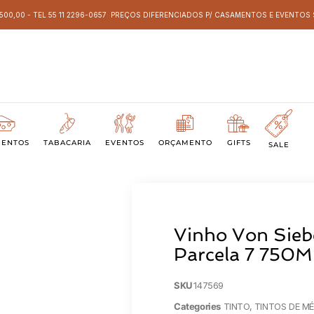
 500,00 - TEL 55 11 2296-0657 PREÇOS DIFERENCIADOS P/ CASAMENTOS E EVENTO
MENTOS
TABACARIA
EVENTOS
ORÇAMENTO
GIFTS
SALE
Vinho Von Sieb
Parcela 7 750M
SKU
147569
Categories
TINTO
,
TINTOS DE M