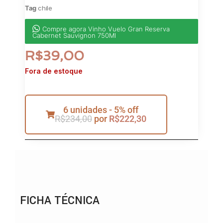
Tag
chile
Compre agora Vinho Vuelo Gran Reserva
Cabernet Sauvignon 750Ml
R$
39,00
Fora de estoque
6 unidades - 5% off
R$
234,00
por
R$
222,30
FICHA TÉCNICA