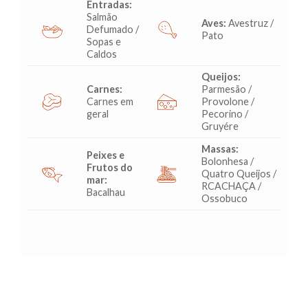
Entradas:
Salmão
Aves:
Avestruz /
Defumado /
Pato
Sopas e
Caldos
Queijos:
Carnes:
Parmesão /
Carnes em
Provolone /
geral
Pecorino /
Gruyére
Massas:
Peixes e
Bolonhesa /
Frutos do
Quatro Queijos /
mar:
RCACHAÇA /
Bacalhau
Ossobuco