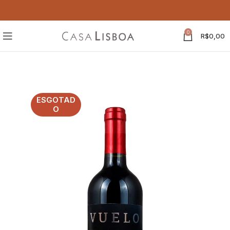
0
R$
0,00
ESGOTAD
O