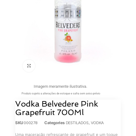
Clique para ampliar
Imagem meramente ilustrativa.
Produto sujeito a alterações de estoque e safra sem aviso prévio
Vodka Belvedere Pink
Grapefruit 700Ml
SKU
000278
Categories
DESTILADOS
,
VODKA
Uma maceração refrescante de grapefruit e um toque