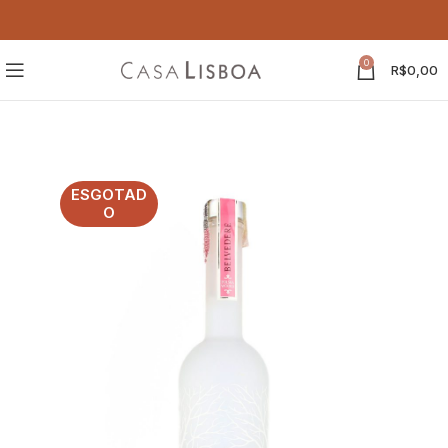
0
R$
0,00
ESGOTAD
O