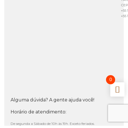
CEP
+55 
+55 
0
Alguma dúvida? A gente ajuda você!
Horário de atendimento:
De segunda a Sábado de 10h às 19h. Exceto feriados.