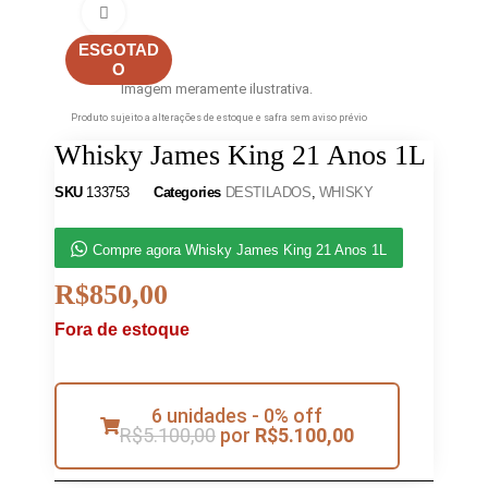
Clique para ampliar
ESGOTAD
O
Imagem meramente ilustrativa.
Produto sujeito a alterações de estoque e safra sem aviso prévio
Whisky James King 21 Anos 1L
SKU
133753
Categories
DESTILADOS
,
WHISKY
Compre agora Whisky James King 21 Anos 1L
R$
850,00
Fora de estoque
6 unidades - 0% off
R$
5.100,00
por
R$
5.100,00