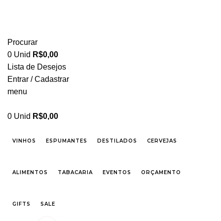
FRETE GRÁTIS PARA CIDADE DE SÃO PAULO NAS COMPRAS ACIMA DE R$ 500,00 -
TEL 55 11 2296-0657 PREÇOS DIFERENCIADOS P/ CASAMENTOS E EVENTOS SOB
CONSULTA
Procurar
0
Unid
R$
0,00
Lista de Desejos
Entrar / Cadastrar
menu
0
Unid
R$
0,00
VINHOS
ESPUMANTES
DESTILADOS
CERVEJAS
ALIMENTOS
TABACARIA
EVENTOS
ORÇAMENTO
GIFTS
SALE