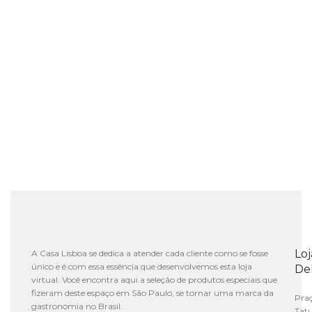
Lo
A Casa Lisboa se dedica a atender cada cliente como se fosse
único e é com essa essência que desenvolvemos esta loja
De
virtual. Você encontra aqui a seleção de produtos especiais que
fizeram deste espaço em São Paulo, se tornar uma marca da
Praç
gastronomia no Brasil.
Tat