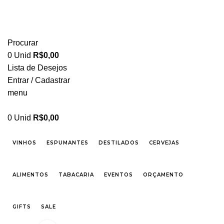
FRETE GRÁTIS PARA CIDADE DE SÃO PAULO NAS COMPRAS ACIMA DE R$ 500,00 -
TEL 55 11 2296-0657 PREÇOS DIFERENCIADOS P/ CASAMENTOS E EVENTOS SOB
CONSULTA
Procurar
0
Unid
R$
0,00
Lista de Desejos
Entrar / Cadastrar
menu
0
Unid
R$
0,00
VINHOS
ESPUMANTES
DESTILADOS
CERVEJAS
ALIMENTOS
TABACARIA
EVENTOS
ORÇAMENTO
GIFTS
SALE