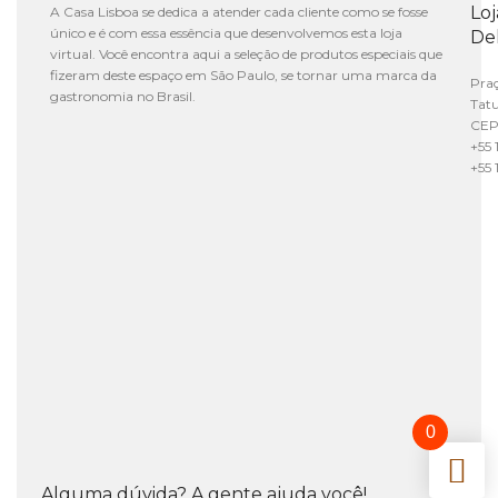
Lo
A Casa Lisboa se dedica a atender cada cliente como se fosse
único e é com essa essência que desenvolvemos esta loja
De
virtual. Você encontra aqui a seleção de produtos especiais que
fizeram deste espaço em São Paulo, se tornar uma marca da
Praç
gastronomia no Brasil.
Tat
CEP
+55 
+55 
0
Alguma dúvida? A gente ajuda você!