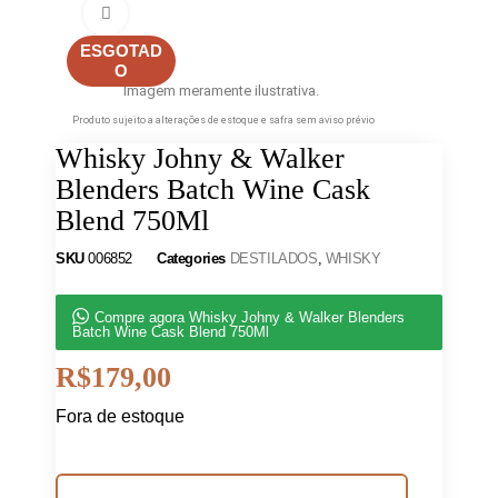
Clique para ampliar
ESGOTAD
O
Imagem meramente ilustrativa.
Produto sujeito a alterações de estoque e safra sem aviso prévio
Whisky Johny & Walker
Blenders Batch Wine Cask
Blend 750Ml
SKU
006852
Categories
DESTILADOS
,
WHISKY
Compre agora Whisky Johny & Walker Blenders
Batch Wine Cask Blend 750Ml
R$
179,00
Fora de estoque