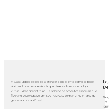
Lo
A Casa Lisboa se dedica a atender cada cliente como se fosse
único e é com essa essência que desenvolvemos esta loja
De
virtual. Você encontra aqui a seleção de produtos especiais que
fizeram deste espaço em São Paulo, se tornar uma marca da
Praç
gastronomia no Brasil.
Tat
CEP