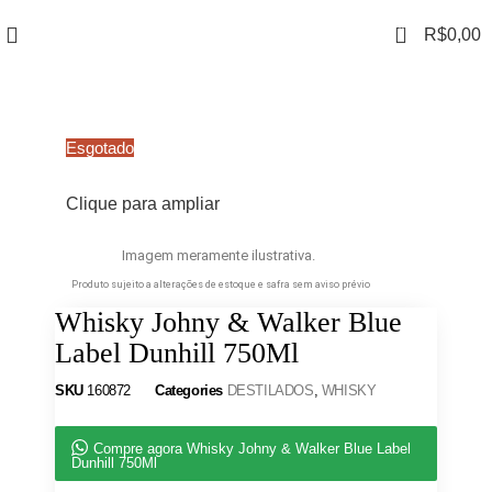
0
R$
0,00
Esgotado
Clique para ampliar
Imagem meramente ilustrativa.
Produto sujeito a alterações de estoque e safra sem aviso prévio
Whisky Johny & Walker Blue
Label Dunhill 750Ml
SKU
160872
Categories
DESTILADOS
,
WHISKY
Compre agora Whisky Johny & Walker Blue Label
Dunhill 750Ml