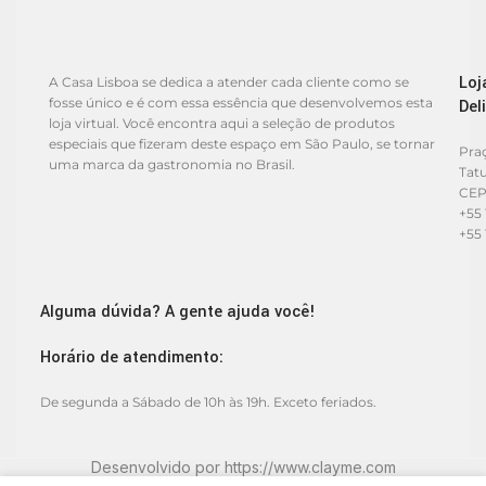
Loj
A Casa Lisboa se dedica a atender cada cliente como se
fosse único e é com essa essência que desenvolvemos esta
Del
loja virtual. Você encontra aqui a seleção de produtos
especiais que fizeram deste espaço em São Paulo, se tornar
Praç
uma marca da gastronomia no Brasil.
Tat
CEP
+55 
+55 
Alguma dúvida? A gente ajuda você!
Horário de atendimento:
De segunda a Sábado de 10h às 19h. Exceto feriados.
Desenvolvido por
https://www.clayme.com