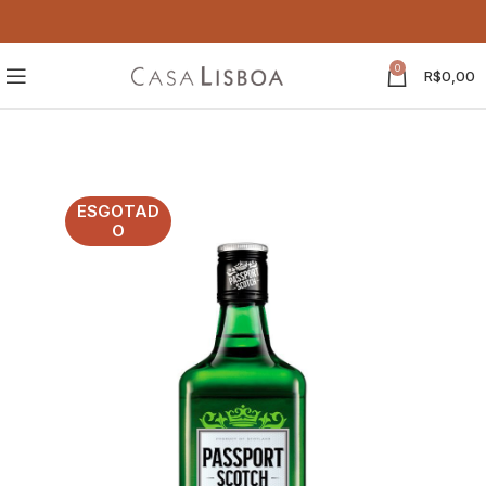
0
R$
0,00
ESGOTAD
O