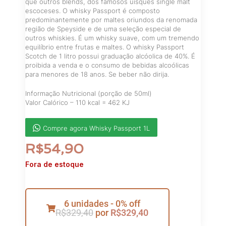
que outros blends, dos famosos uísques single malt
escoceses. O whisky Passport é composto
predominantemente por maltes oriundos da renomada
região de Speyside e de uma seleção especial de
outros whiskies. É um whisky suave, com um tremendo
equilíbrio entre frutas e maltes. O whisky Passport
Scotch de 1 litro possui graduação alcóolica de 40%. É
proibida a venda e o consumo de bebidas alcoólicas
para menores de 18 anos. Se beber não dirija.
Informação Nutricional (porção de 50ml)
Valor Calórico – 110 kcal = 462 KJ
Compre agora Whisky Passport 1L
R$
54,90
Fora de estoque
6 unidades - 0% off
R$
329,40
por
R$
329,40