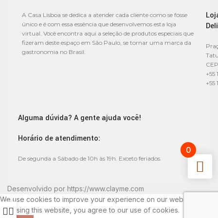
Loj
A Casa Lisboa se dedica a atender cada cliente como se fosse
único e é com essa essência que desenvolvemos esta loja
Del
virtual. Você encontra aqui a seleção de produtos especiais que
fizeram deste espaço em São Paulo, se tornar uma marca da
Praç
gastronomia no Brasil.
Tat
CEP
+55 
+55 
Alguma dúvida? A gente ajuda você!
Horário de atendimento:
0
De segunda a Sábado de 10h às 19h. Exceto feriados.
Desenvolvido por
https://www.clayme.com
We use cookies to improve your experience on our website. By
browsing this website, you agree to our use of cookies.