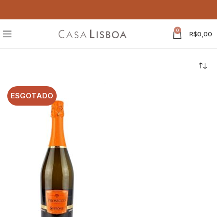
0
R$
0,00
ESGOTADO