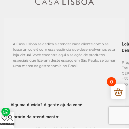
Loj
A Casa Lisboa se dedica a atender cada cliente como se
fosse único e é com essa essência que desenvolvemos esta
Del
loja virtual. Você encontra aqui a seleção de produtos
especiais que fizeram deste espaço em São Paulo, se tornar
Praç
uma marca da gastronomia no Brasil.
Tat
CEP
+55 
0
+55 
Alguma dúvida? A gente ajuda você!
Horário de atendimento:
 de Desejos
Minha conta
De segunda a Sábado de 10h às 19h. Exceto feriados.