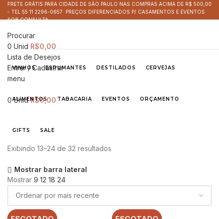
FRETE GRÁTIS PARA CIDADE DE SÃO PAULO NAS COMPRAS ACIMA DE R$ 500,00
- TEL 55 11 2296-0657 PREÇOS DIFERENCIADOS P/ CASAMENTOS E EVENTOS
SOB CONSULTA
Procurar
0
Unid
R$
0,00
Lista de Desejos
Entrar / Cadastrar
VINHOS
ESPUMANTES
DESTILADOS
CERVEJAS
menu
0
ALIMENTOS
Unid
R$
0,00
TABACARIA
EVENTOS
ORÇAMENTO
GIFTS
SALE
Exibindo 13–24 de 32 resultados
Mostrar barra lateral
Mostrar
9
12
18
24
ESGOTADO
ESGOTADO
ESGOTADO
ESGOTADO
ESGOTADO
ESGOTADO
ESGOTADO
ESGOTADO