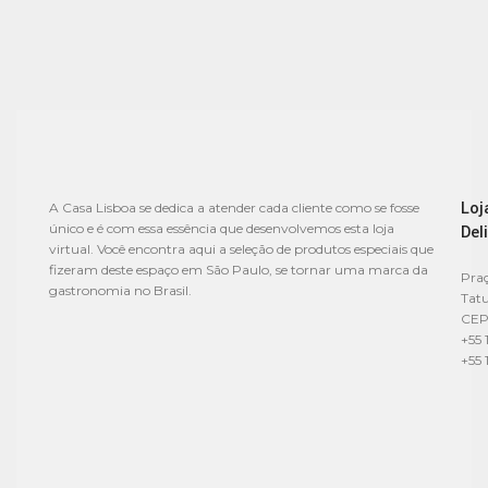
Loj
A Casa Lisboa se dedica a atender cada cliente como se fosse
único e é com essa essência que desenvolvemos esta loja
Del
virtual. Você encontra aqui a seleção de produtos especiais que
fizeram deste espaço em São Paulo, se tornar uma marca da
Praç
gastronomia no Brasil.
Tat
CEP
+55 
+55 