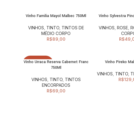
Vinho Familia Mayol Malbec 750Ml
Vinho Sylvestra Pi
ADICIONAR AO
ADI
CARRINHO
C
VINHOS
,
TINTO
,
TINTOS DE
VINHOS
,
ROSE
,
R
MÉDIO CORPO
CORP
R$
89,00
R$
49,
Vinho Urraca Reserva Cabernet Franc
Vinho Pireko Ma
LEIA MAIS
ADI
ESGOTADO
750Ml
C
VINHOS
,
TINTO
,
T
VINHOS
,
TINTO
,
TINTOS
R$
129,
ENCORPADOS
R$
69,00