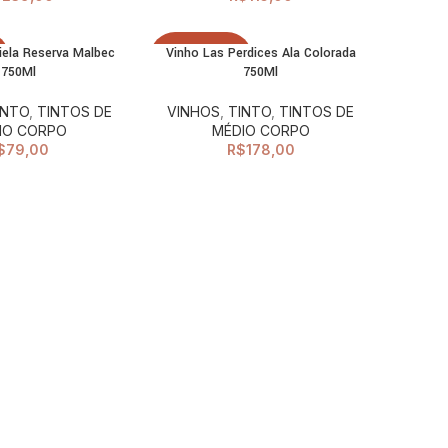
iela Reserva Malbec
Vinho Las Perdices Ala Colorada
LEIA MAIS
O
ESGOTADO
750Ml
750Ml
INTO
,
TINTOS DE
VINHOS
,
TINTO
,
TINTOS DE
IO CORPO
MÉDIO CORPO
$
79,00
R$
178,00