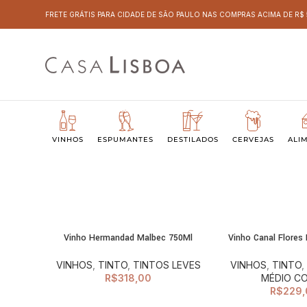
FRETE GRÁTIS PARA CIDADE DE SÃO PAULO NAS COMPRAS ACIMA DE R$
VINHOS
ESPUMANTES
DESTILADOS
CERVEJAS
ALI
Vinho Hermandad Malbec 750Ml
Vinho Canal Flores
ADICIONAR AO
ADI
CARRINHO
C
VINHOS
,
TINTO
,
TINTOS LEVES
VINHOS
,
TINTO
R$
318,00
MÉDIO C
R$
229,