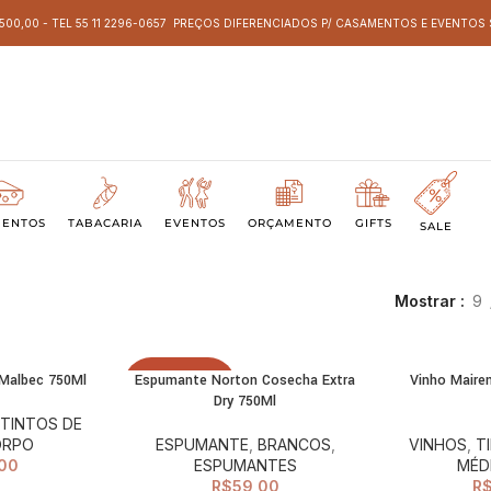
 500,00 - TEL 55 11 2296-0657 PREÇOS DIFERENCIADOS P/ CASAMENTOS E EVENTO
MENTOS
TABACARIA
EVENTOS
ORÇAMENTO
GIFTS
SALE
Mostrar
9
 Malbec 750Ml
Espumante Norton Cosecha Extra
Vinho Maire
LEIA MAIS
CIONAR AO
ESGOTADO
Dry 750Ml
ARRINHO
,
TINTOS DE
ORPO
ESPUMANTE
,
BRANCOS
,
VINHOS
,
T
00
ESPUMANTES
MÉD
R$
59,00
R