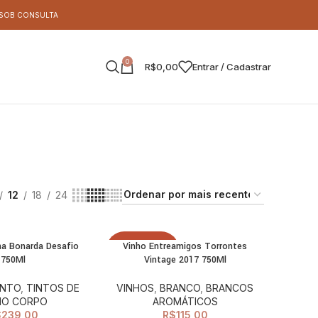
S SOB CONSULTA
0
R$
0,00
Entrar / Cadastrar
12
18
24
na Bonarda Desafio
Vinho Entreamigos Torrontes
LEIA MAIS
ADICIONAR AO
ESGOTADO
750Ml
Vintage 2017 750Ml
CARRINHO
INTO
,
TINTOS DE
VINHOS
,
BRANCO
,
BRANCOS
IO CORPO
AROMÁTICOS
$
239,00
R$
115,00