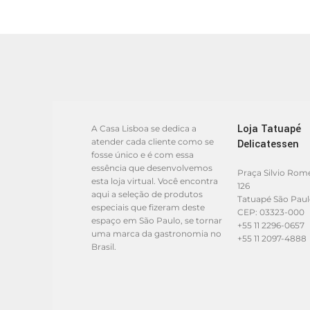
Loja Tatuapé
A Casa Lisboa se dedica a
atender cada cliente como se
Delicatessen
fosse único e é com essa
essência que desenvolvemos
Praça Silvio Rom
esta loja virtual. Você encontra
126
aqui a seleção de produtos
Tatuapé São Pau
especiais que fizeram deste
CEP: 03323-000
espaço em São Paulo, se tornar
+55 11 2296-0657
uma marca da gastronomia no
+55 11 2097-4888
Brasil.