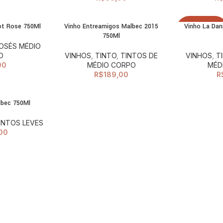
not Rose 750Ml
Vinho Entreamigos Malbec 2015
Vinho La Dan
LEIA MAIS
CIONAR AO
ADICIONAR AO
ESGOTAD
750Ml
ARRINHO
CARRINHO
OSÉS MÉDIO
O
VINHOS
,
TINTO
,
TINTOS DE
VINHOS
,
T
00
MÉDIO CORPO
MÉD
R$
189,00
R
lbec 750Ml
CIONAR AO
ARRINHO
INTOS LEVES
00