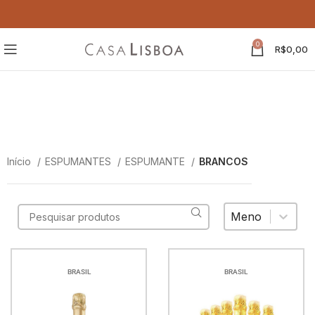
0
R$
0,00
BRANCOS
BRANCOS
Início
ESPUMANTES
ESPUMANTE
BRANCOS
Maior / Menor
Sort content
BRASIL
BRASIL