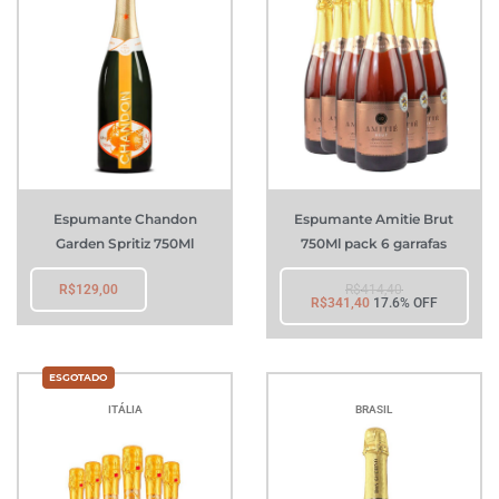
Espumante Chandon
Espumante Amitie Brut
Garden Spritiz 750Ml
750Ml pack 6 garrafas
R$
129,00
R$
414,40
R$
341,40
17.6% OFF
ITÁLIA
BRASIL