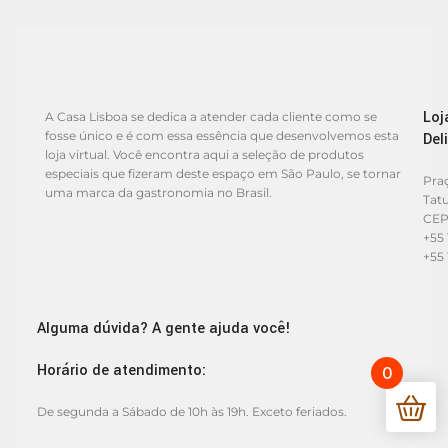
Loj
A Casa Lisboa se dedica a atender cada cliente como se
fosse único e é com essa essência que desenvolvemos esta
Del
loja virtual. Você encontra aqui a seleção de produtos
especiais que fizeram deste espaço em São Paulo, se tornar
Praç
uma marca da gastronomia no Brasil.
Tat
CEP
+55 
+55 
Alguma dúvida? A gente ajuda você!
Horário de atendimento:
0
De segunda a Sábado de 10h às 19h. Exceto feriados.