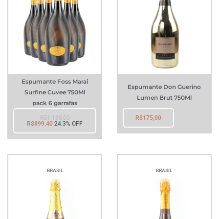
Espumante Foss Marai
Espumante Don Guerino
Surfine Cuvee 750Ml
Lumen Brut 750Ml
pack 6 garrafas
R$
1.188,00
R$
175,00
R$
899,40
24.3% OFF
BRASIL
BRASIL