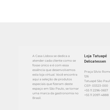
Loja Tatuapé
A Casa Lisboa se dedica a
atender cada cliente como se
Delicatessen
fosse único e é com essa
essência que desenvolvemos
Praça Silvio Rom
esta loja virtual. Você encontra
126
aqui a seleção de produtos
Tatuapé São Pau
especiais que fizeram deste
CEP: 03323-000
espaço em São Paulo, se tornar
+55 11 2296-0657
uma marca da gastronomia no
+55 11 2097-4888
Brasil.