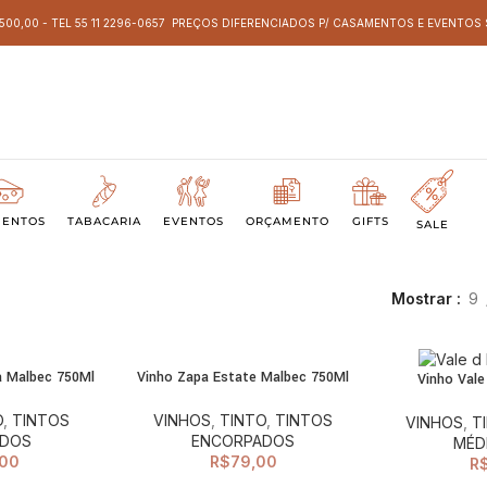
 500,00 - TEL 55 11 2296-0657 PREÇOS DIFERENCIADOS P/ CASAMENTOS E EVENTO
MENTOS
TABACARIA
EVENTOS
ORÇAMENTO
GIFTS
SALE
Mostrar
9
a Malbec 750Ml
Vinho Zapa Estate Malbec 750Ml
Vinho Vale
CIONAR AO
ADICIONAR AO
ARRINHO
CARRINHO
O
,
TINTOS
VINHOS
,
TINTO
,
TINTOS
VINHOS
,
T
ADOS
ENCORPADOS
MÉD
00
R$
79,00
R