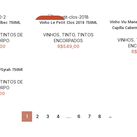
Vinho Viu Mane
albec 750ML
Vinho Le Petit Clos 2018 750ML
ESGOTADO
LEIA MAIS
CIONAR AO
Capilla Caber
ARRINHO
,
TINTOS DE
VINHOS
,
TINTO
,
TINTOS
VINHOS
,
ORPO
ENCORPADOS
ENC
00
R$
549,00
R
/Syrah 750Ml
CIONAR AO
ARRINHO
,
TINTOS DE
ORPO
00
1
2
3
4
…
6
7
8
→