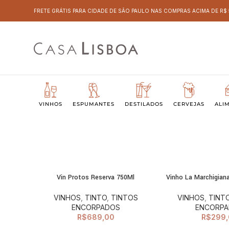
FRETE GRÁTIS PARA CIDADE DE SÃO PAULO NAS COMPRAS ACIMA DE R$
VINHOS
ESPUMANTES
DESTILADOS
CERVEJAS
ALI
Vin Protos Reserva 750Ml
Vinho La Marchigian
ADICIONAR AO
ADI
CARRINHO
C
VINHOS
,
TINTO
,
TINTOS
VINHOS
,
TINT
ENCORPADOS
ENCORP
R$
689,00
R$
299,