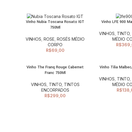
Vinho Nubia Toscana Rosato IGT
Vinho LFE 900 M
ADICIONAR AO
ADI
750Ml
CARRINHO
C
VINHOS
,
TINTO
VINHOS
,
ROSE
,
ROSÉS MÉDIO
MÉDIO C
CORPO
R$
369,
R$
69,00
Vinho The Franq Rouge Cabernet
Vinho Tilia Malbec
ADICIONAR AO
ADI
Franc 750Ml
CARRINHO
C
VINHOS
,
TINTO
VINHOS
,
TINTO
,
TINTOS
MÉDIO C
ENCORPADOS
R$
138,
R$
299,00