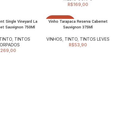
R$
169,00
nt Single Vineyard La
Vinho Tarapaca Reserva Cabernet
LEIA MAIS
ADICIONAR AO
ESGOTADO
net Sauvignon 750Ml
Sauvignon 375Ml
CARRINHO
TINTO
,
TINTOS
VINHOS
,
TINTO
,
TINTOS LEVES
ORPADOS
R$
53,90
$
269,00