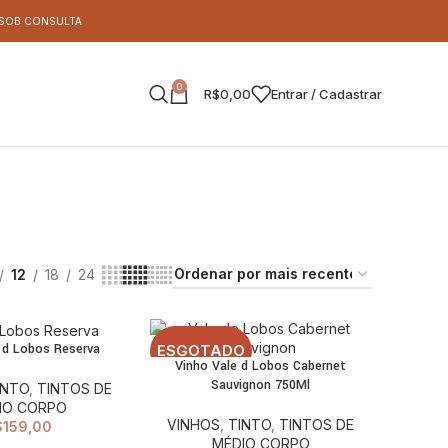
S SOB CONSULTA
0
R$
0,00
Entrar / Cadastrar
12
18
24
 d Lobos Reserva
ESGOTADO
ADICIONAR AO
Vinho Vale d Lobos Cabernet
LEIA MAIS
CARRINHO
Sauvignon 750Ml
INTO
,
TINTOS DE
IO CORPO
VINHOS
,
TINTO
,
TINTOS DE
$
159,00
MÉDIO CORPO