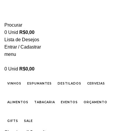
FRETE GRÁTIS PARA CIDADE DE SÃO PAULO NAS COMPRAS ACIMA DE R$ 500,00 -
TEL 55 11 2296-0657 PREÇOS DIFERENCIADOS P/ CASAMENTOS E EVENTOS SOB
CONSULTA
Procurar
0
Unid
R$
0,00
Lista de Desejos
Entrar / Cadastrar
menu
0
Unid
R$
0,00
VINHOS
ESPUMANTES
DESTILADOS
CERVEJAS
ALIMENTOS
TABACARIA
EVENTOS
ORÇAMENTO
GIFTS
SALE