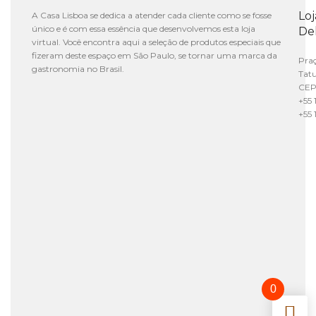
Lo
A Casa Lisboa se dedica a atender cada cliente como se fosse
único e é com essa essência que desenvolvemos esta loja
De
virtual. Você encontra aqui a seleção de produtos especiais que
fizeram deste espaço em São Paulo, se tornar uma marca da
Praç
gastronomia no Brasil.
Tat
CEP
+55 
+55 
0