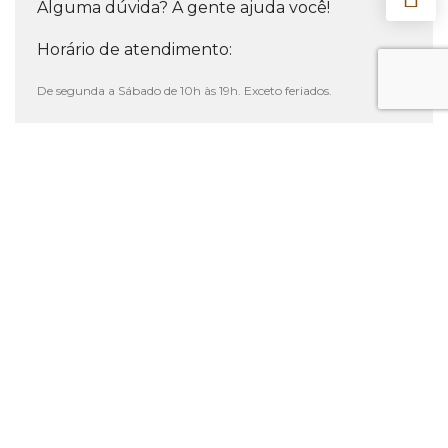
Alguma dúvida? A gente ajuda você!
Horário de atendimento:
De segunda a Sábado de 10h às 19h. Exceto feriados.
Desenvolvido por
https://www.clayme.com
Lista de Desejos
Minha conta
We use cookies to improve your experience on our
website. By browsing this website, you agree to our
use of cookies.
ACEITAR