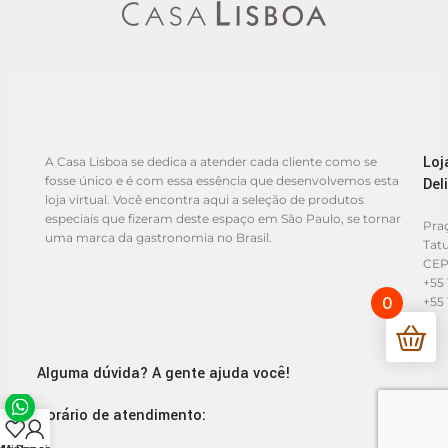
Loj
A Casa Lisboa se dedica a atender cada cliente como se
fosse único e é com essa essência que desenvolvemos esta
Del
loja virtual. Você encontra aqui a seleção de produtos
especiais que fizeram deste espaço em São Paulo, se tornar
Praç
uma marca da gastronomia no Brasil.
Tat
CEP
+55 
0
+55 
Alguma dúvida? A gente ajuda você!
Horário de atendimento: