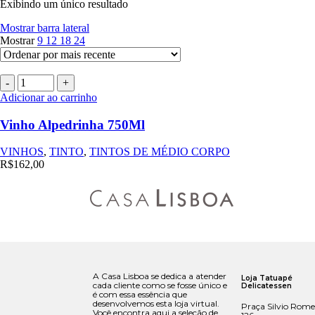
Exibindo um único resultado
Mostrar barra lateral
Mostrar
9
12
18
24
Adicionar ao carrinho
Vinho Alpedrinha 750Ml
VINHOS
,
TINTO
,
TINTOS DE MÉDIO CORPO
R$
162,00
A Casa Lisboa se dedica a atender
Loja Tatuapé
cada cliente como se fosse único e
Delicatessen
é com essa essência que
desenvolvemos esta loja virtual.
Praça Silvio Rome
Você encontra aqui a seleção de