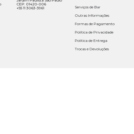
Jardim Paulista São Paulo
o
CEP: 01420-006
Serviços de Bar
+55 11 3063-3961
Outras Informações
Formas de Pagamento
Politica de Privacidade
Politica de Entrega
Trocas e Devoluções