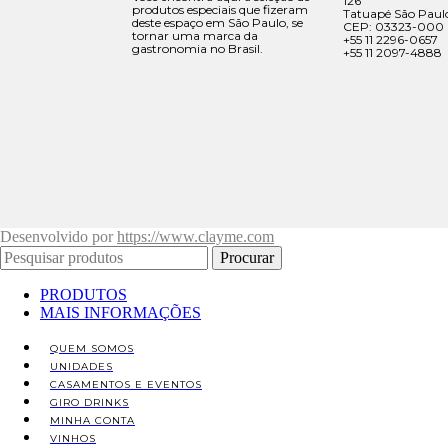
126
produtos especiais que fizeram
Tatuapé São Paul
deste espaço em São Paulo, se
CEP: 03323-000
tornar uma marca da
+55 11 2296-0657
gastronomia no Brasil.
+55 11 2097-4888
Desenvolvido por
https://www.clayme.com
Procurar
PRODUTOS
MAIS INFORMAÇÕES
QUEM SOMOS
UNIDADES
CASAMENTOS E EVENTOS
GIRO DRINKS
MINHA CONTA
VINHOS