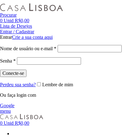
FRETE GRÁTIS PARA CIDADE DE SÃO PAULO NAS COMPRAS ACIMA DE R$ 500,00 - TEL 55 11
Procurar
0
Unid
R$
0,00
Lista de Desejos
Entrar / Cadastrar
Entrar
Crie a sua conta aqui
Nome de usuário ou e-mail
*
Senha
*
Conecte-se
Perdeu sua senha?
Lembre de mim
Ou faça login com
Google
menu
0
Unid
R$
0,00